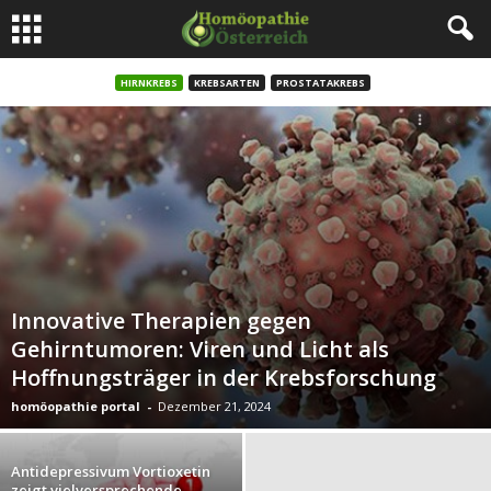
HIRNKREBS
KREBSARTEN
PROSTATAKREBS
Innovative Therapien gegen
Gehirntumoren: Viren und Licht als
Hoffnungsträger in der Krebsforschung
homöopathie portal
-
Dezember 21, 2024
Antidepressivum Vortioxetin
zeigt vielversprechende