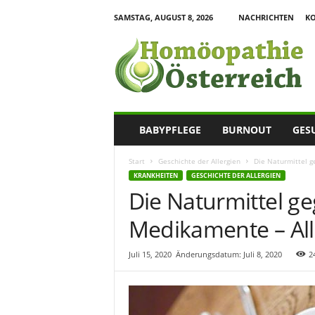
SAMSTAG, AUGUST 8, 2026
NACHRICHTEN
K
H
o
m
o
e
o
p
BABYPFLEGE
BURNOUT
GES
a
t
Start
Geschichte der Allergien
Die Naturmittel 
h
KRANKHEITEN
GESCHICHTE DER ALLERGIEN
i
Die Naturmittel g
e
I
Medikamente – Al
n
f
o
Juli 15, 2020
Änderungsdatum: Juli 8, 2020
2
r
m
a
t