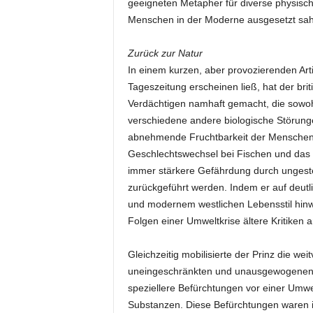
geeigneten Metapher für diverse physisc
Menschen in der Moderne ausgesetzt sa
Zurück zur Natur
In einem kurzen, aber provozierenden Arti
Tageszeitung erscheinen ließ, hat der brit
Verdächtigen namhaft gemacht, die sowohl
verschiedene andere biologische Störungen
abnehmende Fruchtbarkeit der Menschen,
Geschlechtswechsel bei Fischen und das w
immer stärkere Gefährdung durch ungeste
zurückgeführt werden. Indem er auf deutl
und modernem westlichen Lebensstil hinw
Folgen einer Umweltkrise ältere Kritiken 
Gleichzeitig mobilisierte der Prinz die we
uneingeschränkten und unausgewogenen te
speziellere Befürchtungen vor einer Um
Substanzen. Diese Befürchtungen waren i