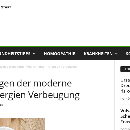
ONTAKT
UNDHEITSTIPPS
HOMÖOPATHIE
KRANKHEITEN
S
gegen der moderne Medikamente – Allergien Verbeugung
EDI
egen der moderne
Ursa
Drec
risi
lergien Verbeugung
homöo
408
Vulv
Sche
Erk
homöo