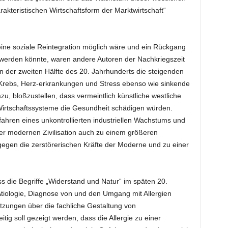
arakteristischen Wirtschaftsform der Marktwirtschaft“
 eine soziale Reintegration möglich wäre und ein Rückgang
 werden könnte, waren andere Autoren der Nachkriegszeit
 in der zweiten Hälfte des 20. Jahrhunderts die steigenden
 Krebs, Herz-erkrankungen und Stress ebenso wie sinkende
azu, bloßzustellen, dass vermeintlich künstliche westliche
Wirtschaftssysteme die Gesundheit schädigen würden.
hren eines unkontrollierten industriellen Wachstums und
 der modernen Zivilisation auch zu einem größeren
gegen die zerstörerischen Kräfte der Moderne und zu einer
ss die Begriffe „Widerstand und Natur“ im späten 20.
Ätiologie, Diagnose von und den Umgang mit Allergien
tzungen über die fachliche Gestaltung von
ig soll gezeigt werden, dass die Allergie zu einer