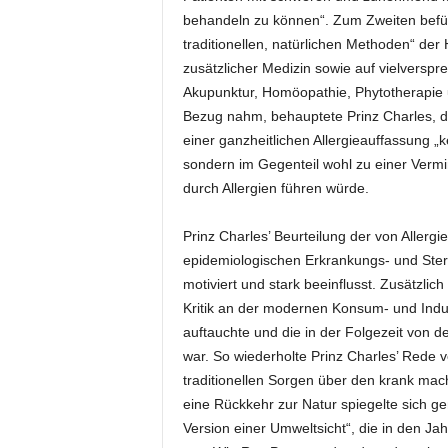
behandeln zu können“. Zum Zweiten befür
traditionellen, natürlichen Methoden“ de
zusätzlicher Medizin sowie auf vielverspr
Akupunktur, Homöopathie, Phytotherapie 
Bezug nahm, behauptete Prinz Charles, d
einer ganzheitlichen Allergieauffassung 
sondern im Gegenteil wohl zu einer Vermin
durch Allergien führen würde.
Prinz Charles’ Beurteilung der von Aller
epidemiologischen Erkrankungs- und Ste
motiviert und stark beeinflusst. Zusätzl
Kritik an der modernen Konsum- und Industr
auftauchte und die in der Folgezeit von 
war. So wiederholte Prinz Charles’ Rede 
traditionellen Sorgen über den krank mac
eine Rückkehr zur Natur spiegelte sich gen
Version einer Umweltsicht“, die in den J