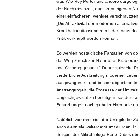
war. Wie Roy Porter und andere dargelegt 
der Nachkriegszeit, auch zum eigenen Nut
einer einfacheren, weniger verschmutzten
„Die Attraktivität der modernen alternativ
Krankheitsauffassungen mit der Industri
Kritik verknüpft werden können.
So werden nostalgische Fantasien von go
der Weg zurück zur Natur über Kräuterarz
und Ginseng gesucht.“ Daher spiegelte Pri
verderbliche Ausbreitung moderner Lebens
ausgewogenere und besser abgestimmte H
Anstrengungen, die Prozesse der Umwelt
Ungleichgewicht zu beseitigen, sondern a
Bestrebungen nach globaler Harmonie und
Natürlich war man sich der Unlogik der Z
auch wenn sie weitergeträumt wurden. In
Beispiel der Mikrobiologe Rene Dubos üb