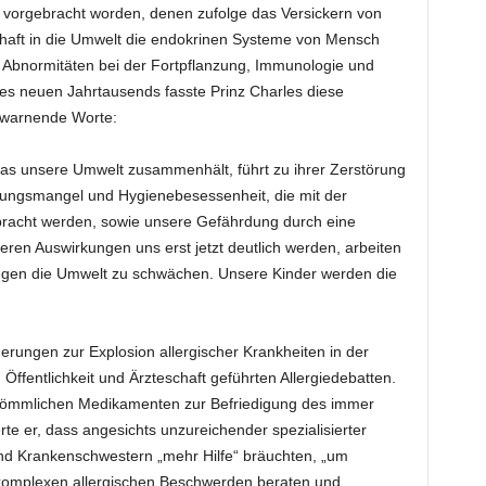
 vorgebracht worden, denen zufolge das Versickern von
chaft in die Umwelt die endokrinen Systeme von Mensch
n Abnormitäten bei der Fortpflanzung, Immunologie und
es neuen Jahrtausends fasste Prinz Charles diese
 warnende Worte:
as unsere Umwelt zusammenhält, führt zu ihrer Zerstörung
ungsmangel und Hygienebesessenheit, die mit der
ebracht werden, sowie unsere Gefährdung durch eine
ren Auswirkungen uns erst jetzt deutlich werden, arbeiten
gen die Umwelt zu schwächen. Unsere Kinder werden die
gerungen zur Explosion allergischer Krankheiten in der
ffentlichkeit und Ärzteschaft geführten Allergiedebatten.
kömmlichen Medikamenten zur Befriedigung des immer
te er, dass angesichts unzureichender spezialisierter
 und Krankenschwestern „mehr Hilfe“ bräuchten, „um
omplexen allergischen Beschwerden beraten und