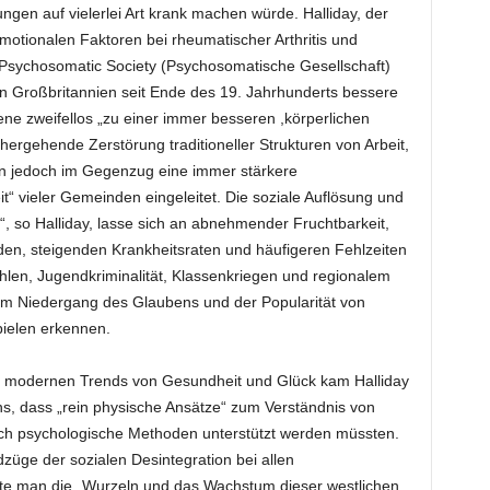
gen auf vielerlei Art krank machen würde. Halliday, der
motionalen Faktoren bei rheumatischer Arthritis und
Psychosomatic Society (Psychosomatische Gesellschaft)
n Großbritannien seit Ende des 19. Jahrhunderts bessere
e zweifellos „zu einer immer besseren ,körperlichen
nhergehende Zerstörung traditioneller Strukturen von Arbeit,
ten jedoch im Gegenzug eine immer stärkere
“ vieler Gemeinden eingeleitet. Die soziale Auflösung und
“, so Halliday, lasse sich an abnehmender Fruchtbarkeit,
n, steigenden Krankheitsraten und häufigeren Fehlzeiten
ahlen, Jugendkriminalität, Klassenkriegen und regionalem
 Niedergang des Glaubens und der Popularität von
pielen erkennen.
e modernen Trends von Gesundheit und Glück kam Halliday
ns, dass „rein physische Ansätze“ zum Verständnis von
ch psychologische Methoden unterstützt werden müssten.
üge der sozialen Desintegration bei allen
ste man die „Wurzeln und das Wachstum dieser westlichen