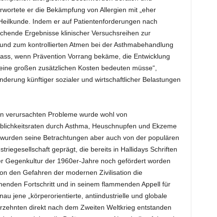
wortete er die Bekämpfung von Allergien mit „eher
r Heilkunde. Indem er auf Patientenforderungen nach
echende Ergebnisse klinischer Versuchsreihen zur
und zum kontrollierten Atmen bei der Asthmabehandlung
ass, wenn Prävention Vorrang bekäme, die Entwicklung
„keine großen zusätzlichen Kosten bedeuten müsse“,
derung künftiger sozialer und wirtschaftlicher Belastungen
gien verursachten Probleme wurde wohl von
rblichkeitsraten durch Asthma, Heuschnupfen und Ekzeme
ich wurden seine Betrachtungen aber auch von der populären
iegesellschaft geprägt, die bereits in Hallidays Schriften
der Gegenkultur der 1960er-Jahre noch gefördert worden
von den Gefahren der modernen Zivilisation die
henden Fortschritt und in seinem flammenden Appell für
au jene „körperorientierte, antiindustrielle und globale
ahrzehnten direkt nach dem Zweiten Weltkrieg entstanden