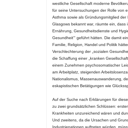
westliche Gesellschaft moderne Bevölkerun
für seine Untersuchungen der Rolle von e
Asthma sowie als Gründungsmitglied der 
Glasgows bekannt war, räumte ein, dass i
Ernährung, Gesundheitsdienste und Hygien
Gesundheit’“ geführt hätten. Die damit ei
Familie, Religion, Handel und Politik hät
Verschlechterung der „sozialen Gesundheit
die Schaffung einer „kranken Gesellschaft
einem Zunehmen psychosomatischer Leide
am Arbeitplatz, steigenden Arbeitslosenz
Nationalismus, Massenauswanderung, dem
eskapistischen Betätigungen wie Glückss
Auf der Suche nach Erklärungen für dies
zu zwei grundsätzlichen Schlüssen: erste
Krankheiten unzureichend wären und dur
Und zweitens, da die Ursachen und Grundz
Industrienationen auftreten würden, müs