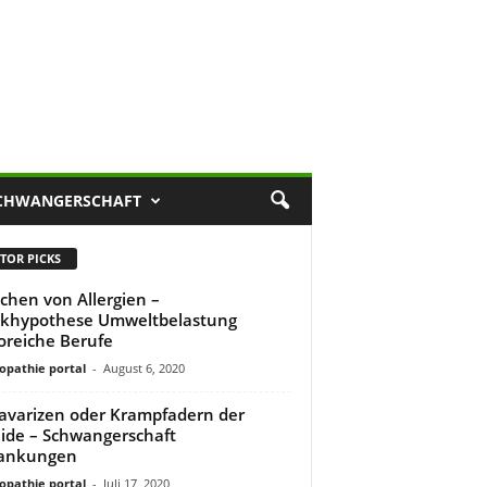
CHWANGERSCHAFT
TOR PICKS
chen von Allergien –
khypothese Umweltbelastung
koreiche Berufe
pathie portal
-
August 6, 2020
avarizen oder Krampfadern der
ide – Schwangerschaft
rankungen
pathie portal
-
Juli 17, 2020