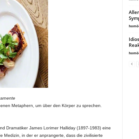
Alle
Sym
homöo
Idio
Reak
homöo
kamente
eigenen Metaphern, um über den Körper zu sprechen.
t und Dramatiker James Lorimer Halliday (1897-1983) eine
Medizin, in der er anprangerte, dass die zivilisierte