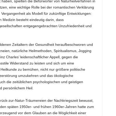
haben, spielten die Befürworter von Naturheilverfahren in
zen, eine wichtige Rolle bei der romantischen Verklärung
 Vergangenheit als Modell für zukünftige Entwicklungen:
en Medizin besteht eindeutig darin, dass
egesellschaften entgegengebrachten Unzufriedenheit und
ldenen Zeitaltern der Gesundheit heraufbeschworen und
neien, natürliche Heilmethoden, Spiritualismus, Jogging
nz Charles’ leidenschaftlicher Appell, gegen die
stile Widerstand zu leisten und sich um eine
eilkunde zu bemühen, nicht nur größere politische
zerstörung umzukehren und das ökologische
uch die zeitüblichen psychologischen und geistigen
 persönlichem Heil.
urück-zur-Natur-Träumereien der Nachkriegszeit bewusst,
 den späten 1950er- und frühen 1960er-Jahren hatte zum
erzeugend vor dem Glauben an die Möglichkeit einer