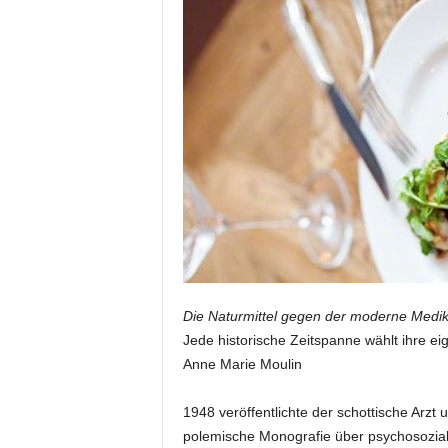
i
o
n
Die Naturmittel gegen der moderne Medi
Jede historische Zeitspanne wählt ihre 
Anne Marie Moulin
1948 veröffentlichte der schottische Arz
polemische Monografie über psychosoziale 