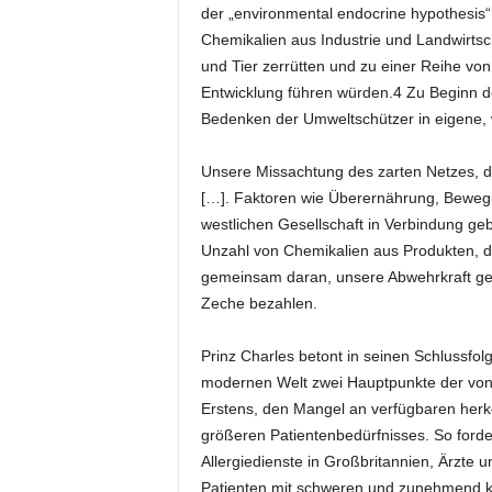
der „environmental endocrine hypothesis“
Chemikalien aus Industrie und Landwirts
und Tier zerrütten und zu einer Reihe vo
Entwicklung führen würden.4 Zu Beginn d
Bedenken der Umweltschützer in eigene,
Unsere Missachtung des zarten Netzes, d
[…]. Faktoren wie Überernährung, Beweg
westlichen Gesellschaft in Verbindung g
Unzahl von Chemikalien aus Produkten, de
gemeinsam daran, unsere Abwehrkraft ge
Zeche bezahlen.
Prinz Charles betont in seinen Schlussfol
modernen Welt zwei Hauptpunkte der von Ö
Erstens, den Mangel an verfügbaren her
größeren Patientenbedürfnisses. So forder
Allergiedienste in Großbritannien, Ärzte
Patienten mit schweren und zunehmend k