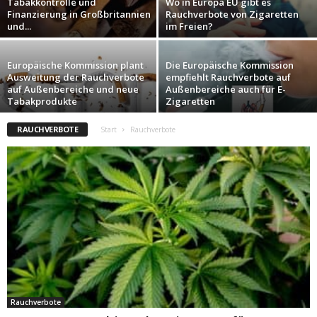
Tabakkontrolle und
Wo in Europa EU gibt es
Finanzierung in Großbritannien
Rauchverbote von Zigaretten
und...
im Freien?
Europäische Kommission plant
Die Europäische Kommission
Ausweitung der Rauchverbote
empfiehlt Rauchverbote auf
auf Außenbereiche und neue
Außenbereiche auch für E-
Tabakprodukte
Zigaretten
RAUCHVERBOTE
Start
Rauchverbote
Rauchverbote