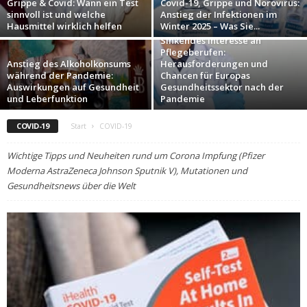
Grippe & Covid: Wann ein Test
Covid-19, Grippe und Norovirus:
sinnvoll ist und welche
Anstieg der Infektionen im
Hausmittel wirklich helfen
Winter 2025 – Was Sie...
Sinkendes Interesse an
Pflegeberufen:
Anstieg des Alkoholkonsums
Herausforderungen und
während der Pandemie:
Chancen für Europas
Auswirkungen auf Gesundheit
Gesundheitssektor nach der
und Leberfunktion
Pandemie
COVID-19
Start
COVID-19
Wichtige Tipps und Neuheiten rund um Corona Impfung (Pfizer
Moderna AstraZeneca Johnson Sputnik V), Mutationen und
Gesundheitsnews über die Welt