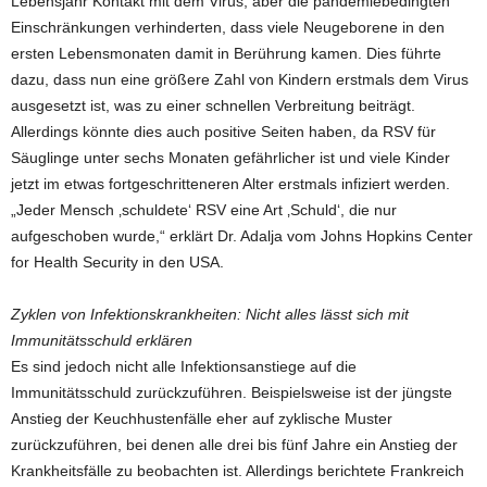
Lebensjahr Kontakt mit dem Virus, aber die pandemiebedingten
Einschränkungen verhinderten, dass viele Neugeborene in den
ersten Lebensmonaten damit in Berührung kamen. Dies führte
dazu, dass nun eine größere Zahl von Kindern erstmals dem Virus
ausgesetzt ist, was zu einer schnellen Verbreitung beiträgt.
Allerdings könnte dies auch positive Seiten haben, da RSV für
Säuglinge unter sechs Monaten gefährlicher ist und viele Kinder
jetzt im etwas fortgeschritteneren Alter erstmals infiziert werden.
„Jeder Mensch ‚schuldete‘ RSV eine Art ‚Schuld‘, die nur
aufgeschoben wurde,“ erklärt Dr. Adalja vom Johns Hopkins Center
for Health Security in den USA.
Zyklen von Infektionskrankheiten: Nicht alles lässt sich mit
Immunitätsschuld erklären
Es sind jedoch nicht alle Infektionsanstiege auf die
Immunitätsschuld zurückzuführen. Beispielsweise ist der jüngste
Anstieg der Keuchhustenfälle eher auf zyklische Muster
zurückzuführen, bei denen alle drei bis fünf Jahre ein Anstieg der
Krankheitsfälle zu beobachten ist. Allerdings berichtete Frankreich