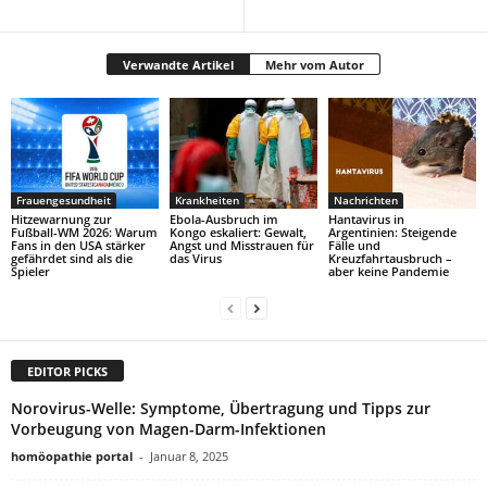
Verwandte Artikel
Mehr vom Autor
Frauengesundheit
Krankheiten
Nachrichten
Hitzewarnung zur
Ebola-Ausbruch im
Hantavirus in
Fußball-WM 2026: Warum
Kongo eskaliert: Gewalt,
Argentinien: Steigende
Fans in den USA stärker
Angst und Misstrauen für
Fälle und
gefährdet sind als die
das Virus
Kreuzfahrtausbruch –
Spieler
aber keine Pandemie
EDITOR PICKS
Norovirus-Welle: Symptome, Übertragung und Tipps zur
Vorbeugung von Magen-Darm-Infektionen
homöopathie portal
-
Januar 8, 2025