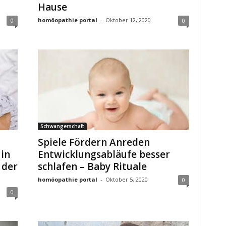
Hause
homöopathie portal
-
Oktober 12, 2020
0
0
Schwangerschaft
Spiele Fördern Anreden
in
Entwicklungsabläufe besser
 der
schlafen – Baby Rituale
homöopathie portal
-
Oktober 5, 2020
0
0