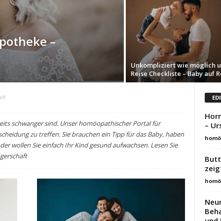
potheke –
Unkompliziert wie möglich 
Reise Checkliste – Baby auf R
ED
aft
Horm
eits schwanger sind. Unser homöopathischer Portal für
– U
tscheidung zu treffen. Sie brauchen ein Tipp für das Baby, haben
homöo
der wollen Sie einfach Ihr Kind gesund aufwachsen. Lesen Sie
gerschaft
Butt
zeig
homöo
Neur
Beh
und