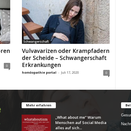
Schwangerschaft
oren
Vulvavarizen oder Krampfadern
der Scheide – Schwangerschaft
Erkrankungen
0
homöopathie portal
-
Juli 17, 2020
0
Mehr erfahren
Bel
Gesun
„What about me“ Warum
Menschen auf Social Media
Nachr
alles auf sich...