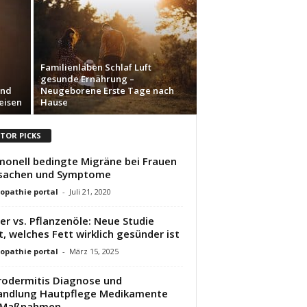
Familienlaben Schlaf Luft
gesunde Ernährung –
und
Neugeborene Erste Tage nach
eisen
Hause
ITOR PICKS
onell bedingte Migräne bei Frauen
rsachen und Symptome
pathie portal
-
Juli 21, 2020
er vs. Pflanzenöle: Neue Studie
t, welches Fett wirklich gesünder ist
pathie portal
-
März 15, 2025
odermitis Diagnose und
andlung Hautpflege Medikamente
 Maßnahmen