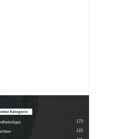
iebte Kategorie
173
dheitstipps
122
ichten