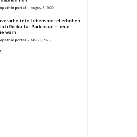
pathie portal
-
August 8, 2020
averarbeitete Lebensmittel erhöhen
lich Risiko für Parkinson – neue
ie warn
pathie portal
-
Mai 22, 2025