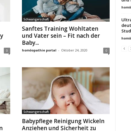
homöo
Ultr
Schwangerschaft
deut
Sanftes Training Wohltaten
Stud
by
und Vater sein – Fit nach der
homöo
Baby...
homöopathie portal
-
Oktober 24, 2020
0
0
Schwangerschaft
Babypflege Reinigung Wickeln
n
Anziehen und Sicherheit zu