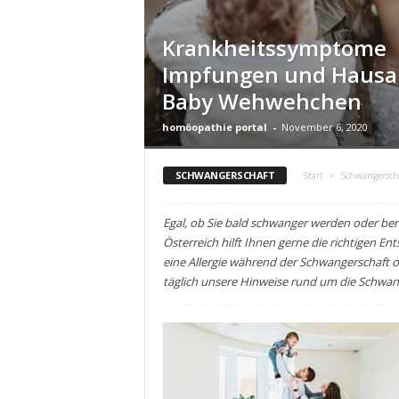
i
o
Krankheitssymptome
n
Impfungen und Hausa
Baby Wehwehchen
homöopathie portal
-
November 6, 2020
SCHWANGERSCHAFT
Start
Schwangersch
Egal, ob Sie bald schwanger werden oder ber
Österreich hilft Ihnen gerne die richtigen En
eine Allergie während der Schwangerschaft o
täglich unsere Hinweise rund um die Schwan