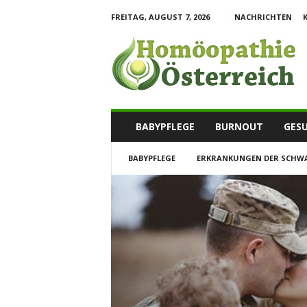
FREITAG, AUGUST 7, 2026
NACHRICHTEN
H
o
m
o
e
o
p
BABYPFLEGE
BURNOUT
GESU
a
t
BABYPFLEGE
ERKRANKUNGEN DER SCHW
h
i
e
I
n
f
o
r
m
a
t