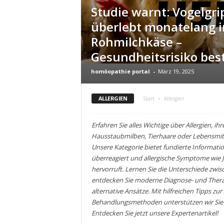
Studie warnt: Vogelgri
i
o
überlebt monatelang i
n
Rohmilchkäse –
Gesundheitsrisiko best
homöopathie portal
-
März 19, 2025
ALLERGIEN
Start
Allergien
Erfahren Sie alles Wichtige über Allergien, 
Hausstaubmilben, Tierhaare oder Lebensmitt
Unsere Kategorie bietet fundierte Informat
überreagiert und allergische Symptome wie
hervorruft. Lernen Sie die Unterschiede zwi
entdecken Sie moderne Diagnose- und Therap
alternative Ansätze. Mit hilfreichen Tipps z
Behandlungsmethoden unterstützen wir Sie da
Entdecken Sie jetzt unsere Expertenartikel!