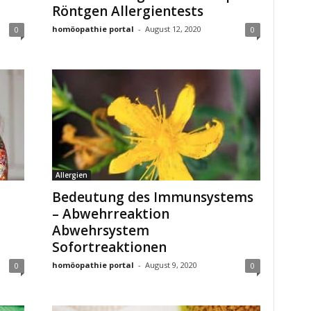
n
Röntgen Allergientests
homöopathie portal
-
August 12, 2020
0
0
Allergien
Bedeutung des Immunsystems
– Abwehrreaktion
Abwehrsystem
Sofortreaktionen
homöopathie portal
-
August 9, 2020
0
0