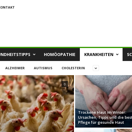
KONTAKT
NDHEITSTIPPS
HOMÖOPATHIE
KRANKHEITEN
S
ALZHEIMER
AUTISMUS
CHOLESTERIN
0
Trockene Haut im Winter:
Ursachen, Tipps und die bes
Pflege für gesunde Haut