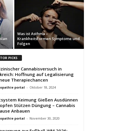
Was ist Asthma –
plan
Krankheitsformen Symptome und
Folgen
ITOR PICKS
zinischer Cannabisversuch in
kreich: Hoffnung auf Legalisierung
neue Therapiechancen
pathie portal
-
Oktober 18, 2024
tsystem Keimung Gießen Ausdünnen
pfen Stützen Düngung – Cannabis
Hause Anbauen
pathie portal
-
November 30, 2020
ewarnung zur Fußball-WM 2026: