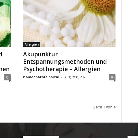
Allergien
d
Akupunktur
Entspannungsmethoden und
men
Psychotherapie – Allergien
homöopathie portal
-
August 8, 2020
0
0
Seite 1 von 4