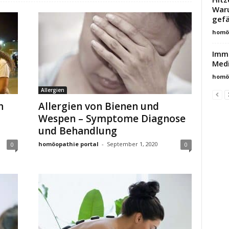
Waru
gefä
homöo
Immu
Medi
homöo
Allergien
n
Allergien von Bienen und
Wespen – Symptome Diagnose
und Behandlung
homöopathie portal
-
September 1, 2020
0
0