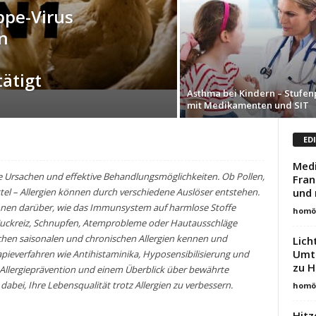
ppe-Virus
n
ätigt
Asthma bei Kindern – Stufen
mit Medikamenten und SIT
ED
Medi
ihre Ursachen und effektive Behandlungsmöglichkeiten. Ob Pollen,
Fran
und 
el – Allergien können durch verschiedene Auslöser entstehen.
ionen darüber, wie das Immunsystem auf harmlose Stoffe
homöo
 Juckreiz, Schnupfen, Atemprobleme oder Hautausschläge
schen saisonalen und chronischen Allergien kennen und
Lich
Umto
ieverfahren wie Antihistaminika, Hyposensibilisierung und
zu 
ur Allergieprävention und einem Überblick über bewährte
bei, Ihre Lebensqualität trotz Allergien zu verbessern.
homöo
Hitz