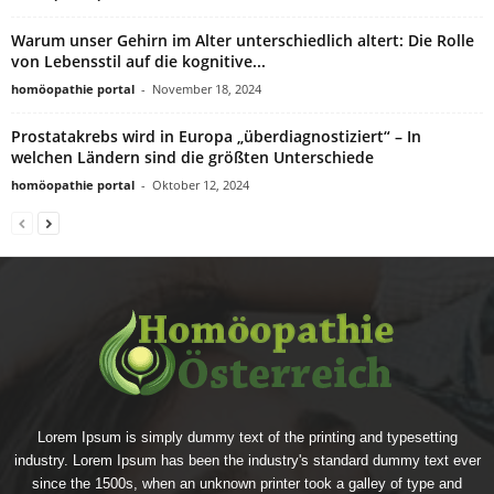
Warum unser Gehirn im Alter unterschiedlich altert: Die Rolle
von Lebensstil auf die kognitive...
homöopathie portal
-
November 18, 2024
Prostatakrebs wird in Europa „überdiagnostiziert“ – In
welchen Ländern sind die größten Unterschiede
homöopathie portal
-
Oktober 12, 2024
Lorem Ipsum is simply dummy text of the printing and typesetting
industry. Lorem Ipsum has been the industry's standard dummy text ever
since the 1500s, when an unknown printer took a galley of type and