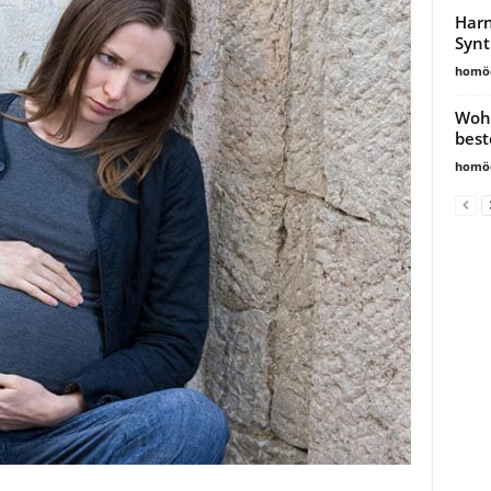
Harn
Synt
homöo
Wohn
best
homöo