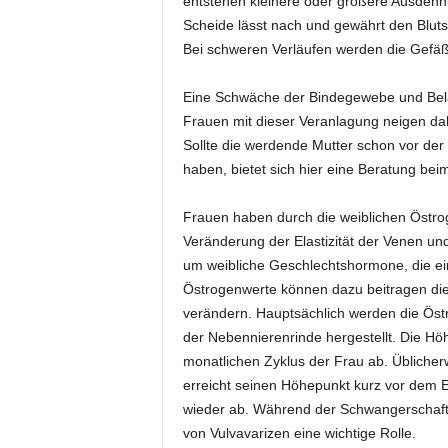
entstehen kleinere oder größere Ausdehnu
Scheide lässt nach und gewährt den Blut
Bei schweren Verläufen werden die Gefä
Eine Schwäche der Bindegewebe und Bela
Frauen mit dieser Veranlagung neigen dah
Sollte die werdende Mutter schon vor der
haben, bietet sich hier eine Beratung be
Frauen haben durch die weiblichen Östrog
Veränderung der Elastizität der Venen un
um weibliche Geschlechtshormone, die ein
Östrogenwerte können dazu beitragen die
verändern. Hauptsächlich werden die Östr
der Nebennierenrinde hergestellt. Die H
monatlichen Zyklus der Frau ab. Üblicherw
erreicht seinen Höhepunkt kurz vor dem 
wieder ab. Während der Schwangerschaft 
von Vulvavarizen eine wichtige Rolle.