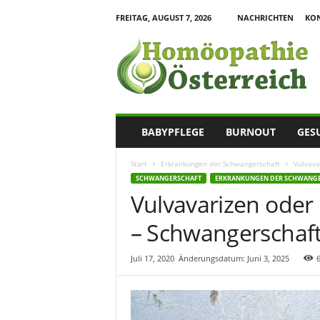
FREITAG, AUGUST 7, 2026
NACHRICHTEN
KO
H
o
m
o
e
o
p
BABYPFLEGE
BURNOUT
GES
a
t
Start
Erkrankungen der Schwangerschaft
Vulvava
h
SCHWANGERSCHAFT
ERKRANKUNGEN DER SCHWANG
i
Vulvavarizen oder
e
I
– Schwangerschaf
n
f
o
Juli 17, 2020
Änderungsdatum: Juni 3, 2025
r
m
a
t