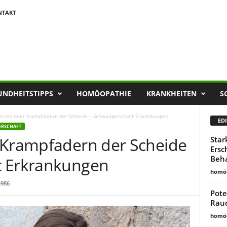
NTAKT
UNDHEITSTIPPS
HOMÖOPATHIE
KRANKHEITEN
S
rizen oder Krampfadern der Scheide – Schwangerschaft Erkrankungen
EDI
ERSCHAFT
 Krampfadern der Scheide
Star
Ersc
Beha
t Erkrankungen
homöo
6986
Pote
Rauc
homöo