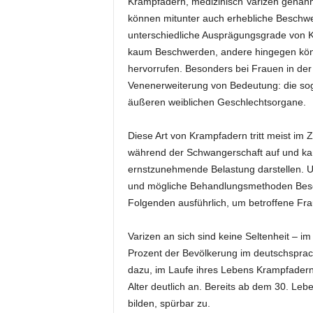
Krampfadern, medizinisch Varizen genannt
können mitunter auch erhebliche Beschwer
unterschiedliche Ausprägungsgrade von 
kaum Beschwerden, andere hingegen kön
hervorrufen. Besonders bei Frauen in der
Venenerweiterung von Bedeutung: die sog
äußeren weiblichen Geschlechtsorgane.
Diese Art von Krampfadern tritt meist i
während der Schwangerschaft auf und kan
ernstzunehmende Belastung darstellen. Um
und mögliche Behandlungsmethoden Besc
Folgenden ausführlich, um betroffene Fra
Varizen an sich sind keine Seltenheit – i
Prozent der Bevölkerung im deutschsprac
dazu, im Laufe ihres Lebens Krampfadern
Alter deutlich an. Bereits ab dem 30. Leb
bilden, spürbar zu.