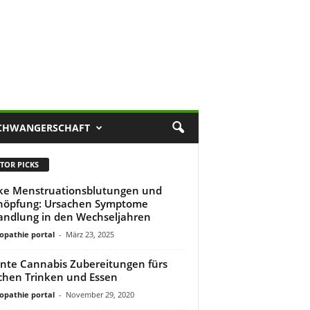
CHWANGERSCHAFT
TOR PICKS
ke Menstruationsblutungen und
höpfung: Ursachen Symptome
ndlung in den Wechseljahren
pathie portal
-
März 23, 2025
nte Cannabis Zubereitungen fürs
hen Trinken und Essen
pathie portal
-
November 29, 2020