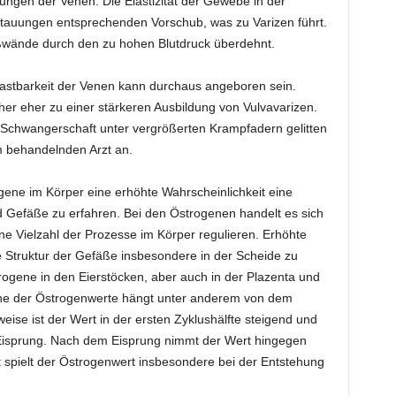
ngen der Venen. Die Elastizität der Gewebe in der
stauungen entsprechenden Vorschub, was zu Varizen führt.
ßwände durch den zu hohen Blutdruck überdehnt.
stbarkeit der Venen kann durchaus angeboren sein.
er eher zu einer stärkeren Ausbildung von Vulvavarizen.
 Schwangerschaft unter vergrößerten Krampfadern gelitten
im behandelnden Arzt an.
ene im Körper eine erhöhte Wahrscheinlichkeit eine
d Gefäße zu erfahren. Bei den Östrogenen handelt es sich
e Vielzahl der Prozesse im Körper regulieren. Erhöhte
 Struktur der Gefäße insbesondere in der Scheide zu
ogene in den Eierstöcken, aber auch in der Plazenta und
öhe der Östrogenwerte hängt unter anderem von dem
eise ist der Wert in der ersten Zyklushälfte steigend und
Eisprung. Nach dem Eisprung nimmt der Wert hingegen
spielt der Östrogenwert insbesondere bei der Entstehung