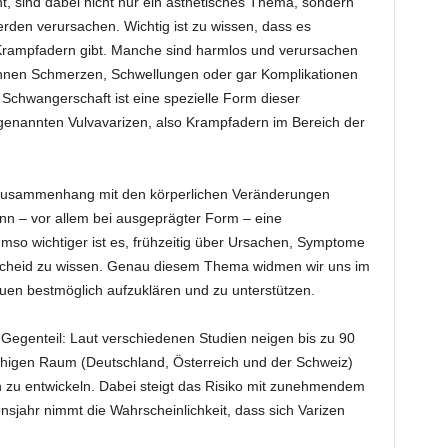
, sind dabei nicht nur ein ästhetisches Thema, sondern
den verursachen. Wichtig ist zu wissen, dass es
Krampfadern gibt. Manche sind harmlos und verursachen
nen Schmerzen, Schwellungen oder gar Komplikationen
 Schwangerschaft ist eine spezielle Form dieser
enannten Vulvavarizen, also Krampfadern im Bereich der
m Zusammenhang mit den körperlichen Veränderungen
n – vor allem bei ausgeprägter Form – eine
so wichtiger ist es, frühzeitig über Ursachen, Symptome
heid zu wissen. Genau diesem Thema widmen wir uns im
uen bestmöglich aufzuklären und zu unterstützen.
m Gegenteil: Laut verschiedenen Studien neigen bis zu 90
higen Raum (Deutschland, Österreich und der Schweiz)
 zu entwickeln. Dabei steigt das Risiko mit zunehmendem
ensjahr nimmt die Wahrscheinlichkeit, dass sich Varizen