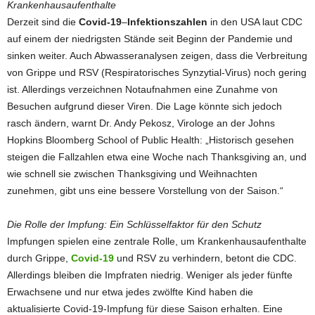
Krankenhausaufenthalte
Derzeit sind die
Covid-19
–
Infektionszahlen
in den USA laut CDC
auf einem der niedrigsten Stände seit Beginn der Pandemie und
sinken weiter. Auch Abwasseranalysen zeigen, dass die Verbreitung
von Grippe und RSV (Respiratorisches Synzytial-Virus) noch gering
ist. Allerdings verzeichnen Notaufnahmen eine Zunahme von
Besuchen aufgrund dieser Viren. Die Lage könnte sich jedoch
rasch ändern, warnt Dr. Andy Pekosz, Virologe an der Johns
Hopkins Bloomberg School of Public Health: „Historisch gesehen
steigen die Fallzahlen etwa eine Woche nach Thanksgiving an, und
wie schnell sie zwischen Thanksgiving und Weihnachten
zunehmen, gibt uns eine bessere Vorstellung von der Saison.“
Die Rolle der Impfung: Ein Schlüsselfaktor für den Schutz
Impfungen spielen eine zentrale Rolle, um Krankenhausaufenthalte
durch Grippe,
Covid-19
und RSV zu verhindern, betont die CDC.
Allerdings bleiben die Impfraten niedrig. Weniger als jeder fünfte
Erwachsene und nur etwa jedes zwölfte Kind haben die
aktualisierte Covid-19-Impfung für diese Saison erhalten. Eine