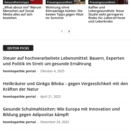
Gesundheitstipps
Frauengesundheit
Frauengesundheit
„What about me“ Warum
Wohnung ohne
Kaffee und
Menschen auf Social
Klimaanlage kühlen: Die
Lebergesundheit: Neue
Media alles auf sich
besten Tipps gegen Hitze
Studie sieht geringeres
beziehen
im Sommer
Risiko für Leberzirrhose
und Leberkrebs
EDITOR PICKS
Steuer auf hochverarbeitete Lebensmittel: Bauern, Experten
und Politik im Streit um gesunde Ernährung
homöopathie portal
-
Oktober 4, 2025
Heilkräuter und Ginkgo Biloba – gegen Vergesslichkeit mit den
Kräften der Natur
homöopathie portal
-
April 21, 2023
Gesunde Schulmahlzeiten: Wie Europa mit Innovation und
Bildung gegen Adipositas kämpft
homöopathie portal
-
Dezember 24, 2024