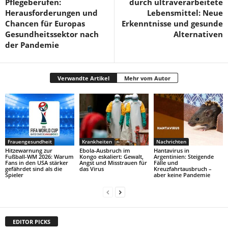
Pflegeberufen:
durch ultraverarbeitete
Herausforderungen und
Lebensmittel: Neue
Chancen für Europas
Erkenntnisse und gesunde
Gesundheitssektor nach
Alternativen
der Pandemie
Verwandte Artikel
Mehr vom Autor
Frauengesundheit
Krankheiten
Nachrichten
Hitzewarnung zur
Ebola-Ausbruch im
Hantavirus in
Fußball-WM 2026: Warum
Kongo eskaliert: Gewalt,
Argentinien: Steigende
Fans in den USA stärker
Angst und Misstrauen für
Fälle und
gefährdet sind als die
das Virus
Kreuzfahrtausbruch –
Spieler
aber keine Pandemie
EDITOR PICKS