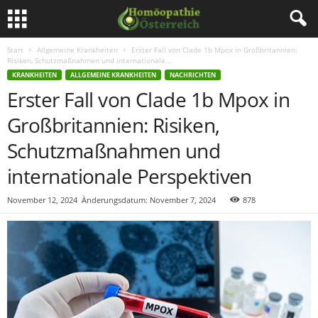
Start
Allgemeine Krankheiten
Erster Fall von Clade 1b Mpox in Großbritannien:
Risiken, Schutzmaßnahmen und internationale...
KRANKHEITEN
ALLGEMEINE KRANKHEITEN
NACHRICHTEN
Erster Fall von Clade 1b Mpox in
Großbritannien: Risiken,
Schutzmaßnahmen und
internationale Perspektiven
November 12, 2024
Änderungsdatum: November 7, 2024
878