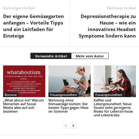
Vorheriger Artikel
Nächster Artikel
Der eigene Gemüsegarten
Depressionstherapie zu
anfangen – Vorteile Tipps
Hause – wie ein
und ein Leitfaden für
innovatives Headset
Einsteige
Symptome lindern kann
Verwandte Artikel
Mehr vom Autor
Burnout
Frauengesundheit
Frauengesundheit
„What about me“ Warum
Wohnung ohne
Kaffee und
Menschen auf Social
Klimaanlage kühlen: Die
Lebergesundheit: Neue
Media alles auf sich
besten Tipps gegen Hitze
Studie sieht geringeres
beziehen
im Sommer
Risiko für Leberzirrhose
und Leberkrebs