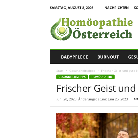
SAMSTAG, AUGUST 8, 2026
NACHRICHTEN
K
H
o
m
o
e
o
p
BABYPFLEGE
BURNOUT
GES
a
t
Start
Gesundheitstipps
Frischer Geist und gute 
h
GESUNDHEITSTIPPS
HOMÖOPATHIE
i
Frischer Geist und
e
I
n
Juni 20, 2023
Änderungsdatum: Juni 25, 2023
f
o
r
m
a
t