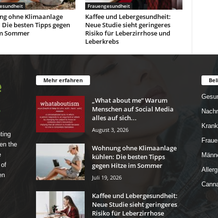
esundheit
Frauengesundheit
g ohne Klimaanlage
Kaffee und Lebergesundheit:
 Die besten Tipps gegen
Neue Studie sieht geringeres
im Sommer
Risiko für Leberzirrhose und
Leberkrebs
Mehr erfahren
Bel
Gesun
„What about me“ Warum
Menschen auf Social Media
Nachr
alles auf sich...
Krank
August 3, 2026
ting
Fraue
en the
Wohnung ohne Klimaanlage
e
Männe
kühlen: Die besten Tipps
gegen Hitze im Sommer
 of
Allerg
en
Juli 19, 2026
Canna
Kaffee und Lebergesundheit:
Neue Studie sieht geringeres
Risiko für Leberzirrhose