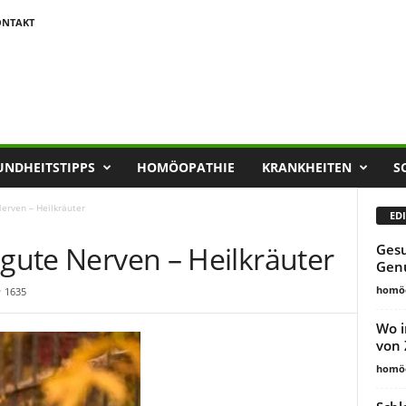
ONTAKT
UNDHEITSTIPPS
HOMÖOPATHIE
KRANKHEITEN
S
Nerven – Heilkräuter
EDI
 gute Nerven – Heilkräuter
Gesu
Gen
homöo
1635
Wo i
von 
homöo