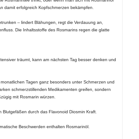
 Rosmarintee trinkt, oder wenn man sich mit Rosmarinöl
man damit erfolgreich Kopfschmerzen bekämpfen.
runken – lindert Blähungen, regt die Verdauung an,
lenfluss. Die Inhaltsstoffe des Rosmarins regen die glatte
intensiver träumt, kann am nächsten Tag besser denken und
 monatlichen Tagen ganz besonders unter Schmerzen und
 starken schmerzstillenden Medikamenten greifen, sondern
ßzügig mit Rosmarin würzen.
en Blutgefäßen durch das Flavonoid Diosmin Kraft.
eumatische Beschwerden enthalten Rosmarinöl.