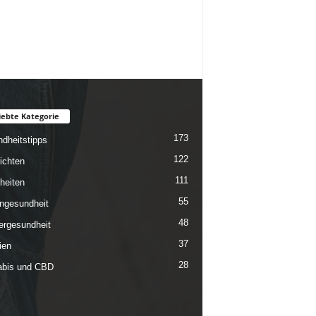
iebte Kategorie
173
dheitstipps
122
ichten
111
heiten
55
ngesundheit
48
rgesundheit
37
ien
28
bis und CBD