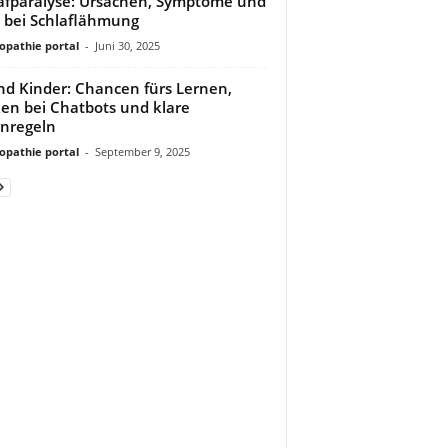
afparalyse: Ursachen, Symptome und
e bei Schlaflähmung
pathie portal
-
Juni 30, 2025
nd Kinder: Chancen fürs Lernen,
ken bei Chatbots und klare
rnregeln
pathie portal
-
September 9, 2025