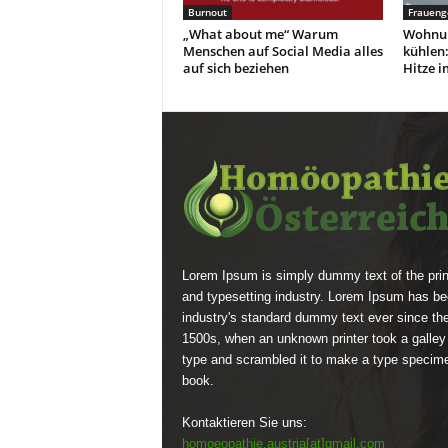
Burnout
Fraueng
„What about me“ Warum
Wohnun
Menschen auf Social Media alles
kühlen:
auf sich beziehen
Hitze 
Lorem Ipsum is simply dummy text of the prin
and typesetting industry. Lorem Ipsum has be
industry's standard dummy text ever since th
1500s, when an unknown printer took a galley
type and scrambled it to make a type specim
book.
Kontaktieren Sie uns:
homoeopathie.austria[at]gmail.com