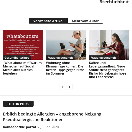
Sterblichkeit
Verwandte Artikel
Mehr vom Autor
Gesundheitstipps
Frauengesundheit
Frauengesundheit
„What about me“ Warum
Wohnung ohne
Kaffee und
Menschen auf Social
Klimaanlage kühlen: Die
Lebergesundheit: Neue
Media alles auf sich
besten Tipps gegen Hitze
Studie sieht geringeres
beziehen
im Sommer
Risiko für Leberzirrhose
und Leberkrebs
EDITOR PICKS
Erblich bedingte Allergien – angeborene Neigung
Pseudoallergische Reaktionen
homöopathie portal
-
Juli 27, 2020