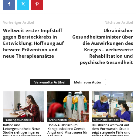
Vorheriger Artikel
Nächster Artikel
Weltweit erster Impfstoff
Ukrainischer
gegen Eierstockkrebs in
Gesundheitsminister über
Entwicklung: Hoffnung auf
die Auswirkungen des
bessere Prävention und
Krieges – verbesserte
neue Therapieansätze
Rehabilitation und
psychische Gesundheit
Verwandte Artikel
Mehr vom Autor
Frauengesundheit
Krankheiten
Gesundheitstipps
Kaffee und
Ebola-Ausbruch im
Brustkrebs weltweit auf
Lebergesundheit: Neue
Kongo eskaliert: Gewalt,
dem Vormarsch: Studie
Studie sieht geringeres
Angst und Misstrauen für
zeigt steigende Fälle und
Risiko für Leberzirrhose
das Virus
große Unterschiede bei