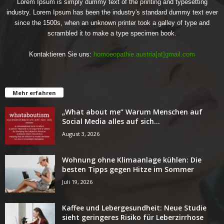
Lorem Ipsum is simply dummy text of the printing and typesetting
industry. Lorem Ipsum has been the industry's standard dummy text ever
since the 1500s, when an unknown printer took a galley of type and
scrambled it to make a type specimen book.
Kontaktieren Sie uns:
homoeopathie.austria[at]gmail.com
Mehr erfahren
„What about me“ Warum Menschen auf
Social Media alles auf sich...
August 3, 2026
Wohnung ohne Klimaanlage kühlen: Die
besten Tipps gegen Hitze im Sommer
Juli 19, 2026
Kaffee und Lebergesundheit: Neue Studie
sieht geringeres Risiko für Leberzirrhose