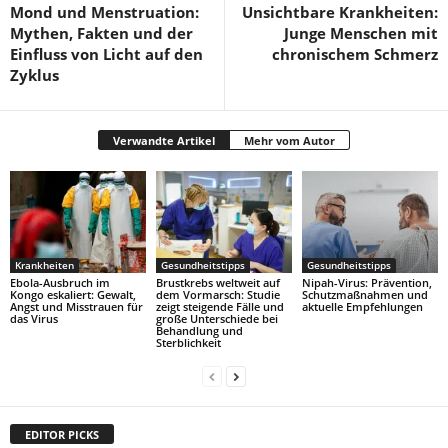
Mond und Menstruation:
Unsichtbare Krankheiten:
Mythen, Fakten und der
Junge Menschen mit
Einfluss von Licht auf den
chronischem Schmerz
Zyklus
Verwandte Artikel
Mehr vom Autor
Krankheiten
Gesundheitstipps
Gesundheitstipps
Ebola-Ausbruch im
Brustkrebs weltweit auf
Nipah-Virus: Prävention,
Kongo eskaliert: Gewalt,
dem Vormarsch: Studie
Schutzmaßnahmen und
Angst und Misstrauen für
zeigt steigende Fälle und
aktuelle Empfehlungen
das Virus
große Unterschiede bei
Behandlung und
Sterblichkeit
EDITOR PICKS