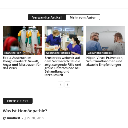
Verwandte Artikel
Mehr vom Autor
Krankheiten
Gesundheitstipps
Gesundheitstipps
Ebola-Ausbruch im
Brustkrebs weltweit auf
Nipah-Virus: Prävention,
Kongo eskaliert: Gewalt,
dem Vormarsch: Studie
Schutzmaßnahmen und
Angst und Misstrauen für
zeigt steigende Fälle und
aktuelle Empfehlungen
das Virus
große Unterschiede bei
Behandlung und
Sterblichkeit
EDITOR PICKS
Was ist Homöopathie?
gesundheit
-
Juni 30, 2018