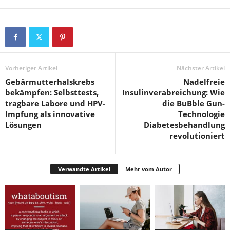
Vorheriger Artikel
Nächster Artikel
Gebärmutterhalskrebs
Nadelfreie
bekämpfen: Selbsttests,
Insulinverabreichung: Wie
tragbare Labore und HPV-
die BuBble Gun-
Impfung als innovative
Technologie
Lösungen
Diabetesbehandlung
revolutioniert
Verwandte Artikel
Mehr vom Autor