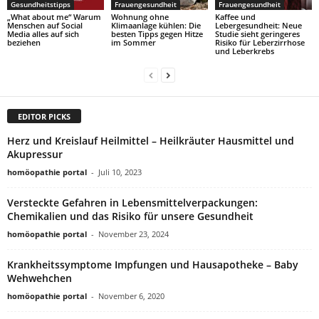
Gesundheitstipps
Frauengesundheit
Frauengesundheit
„What about me“ Warum
Wohnung ohne
Kaffee und
Menschen auf Social
Klimaanlage kühlen: Die
Lebergesundheit: Neue
Media alles auf sich
besten Tipps gegen Hitze
Studie sieht geringeres
beziehen
im Sommer
Risiko für Leberzirrhose
und Leberkrebs
EDITOR PICKS
Herz und Kreislauf Heilmittel – Heilkräuter Hausmittel und
Akupressur
homöopathie portal
-
Juli 10, 2023
Versteckte Gefahren in Lebensmittelverpackungen:
Chemikalien und das Risiko für unsere Gesundheit
homöopathie portal
-
November 23, 2024
Krankheitssymptome Impfungen und Hausapotheke – Baby
Wehwehchen
homöopathie portal
-
November 6, 2020