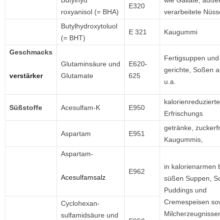
Butylhyd
wie Gallate, auß
E320
roxyanisol (= BHA)
verarbeitete Nüss
Butylhydroxytoluol
E 321
Kaugummi
(= BHT)
Geschmacks­
Fertigsuppen und
Glutaminsäure und
E620-
gerichte, Soßen a
verstärker
Glutamate
625
u.a.
kalorienreduzierte
Süßstoffe
Acesulfam-K
E950
Erfrischungs­
getränke, zuckerf
Aspartam
E951
Kaugummis,
Aspartam-
in kalorienarmen 
E962
Acesulfamsalz
süßen Suppen, S
Puddings und
Cremespeisen so
Cyclohexan-
Milcherzeugnisse
sulfamidsäure und