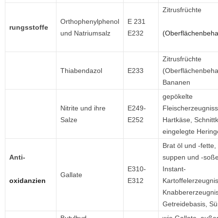
Zitrusfrüchte
Orthophenylphenol
E 231
rungsstoffe
und Natriumsalz
E232
(Oberflächenbeha
Zitrusfrüchte
Thiabendazol
E233
(Oberflächenbeha
Bananen
gepökelte
Nitrite und ihre
E249-
Fleischerzeugniss
Salze
E252
Hartkäse, Schnitt
eingelegte Hering
Brat öl und -fette
Anti-
suppen und -soße
E310-
Instant-
Gallate
oxidanzien
E312
Kartoffelerzeugni
Knabbererzeugnis
Getreidebasis, S