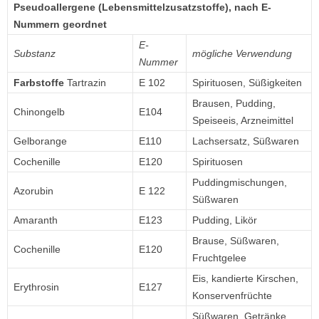
Pseudoallergene (Lebensmittelzusatzstoffe), nach E-
Nummern geordnet
E-
Substanz
mögliche Verwendung
Nummer
Farbstoffe
Tartrazin
E 102
Spirituosen, Süßigkeiten
Brausen, Pudding,
Chinongelb
E104
Speiseeis, Arzneimittel
Gelborange
E110
Lachsersatz, Süßwaren
Cochenille
E120
Spirituosen
Puddingmischungen,
Azorubin
E 122
Süßwaren
Amaranth
E123
Pudding, Likör
Brause, Süßwaren,
Cochenille
E120
Fruchtgelee
Eis, kandierte Kirschen,
Erythrosin
E127
Konservenfrüchte
Süßwaren, Getränke,