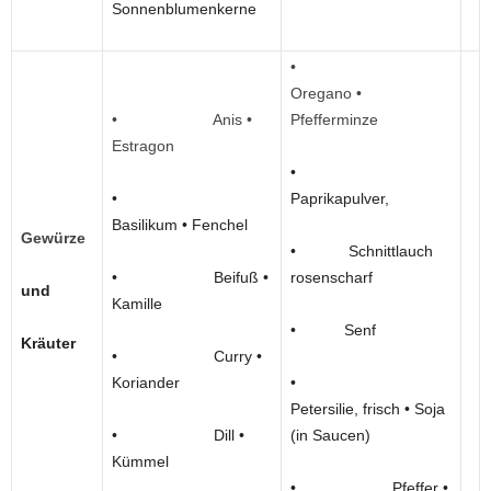
Sonnenblumenkerne
•
Oregano •
• Anis •
Pfefferminze
Estragon
•
•
Paprikapulver,
Basilikum • Fenchel
Gewürze
• Schnittlauch
• Beifuß •
rosenscharf
und
Kamille
• Senf
Kräuter
• Curry •
Koriander
•
Petersilie, frisch • Soja
• Dill •
(in Saucen)
Kümmel
• Pfeffer •