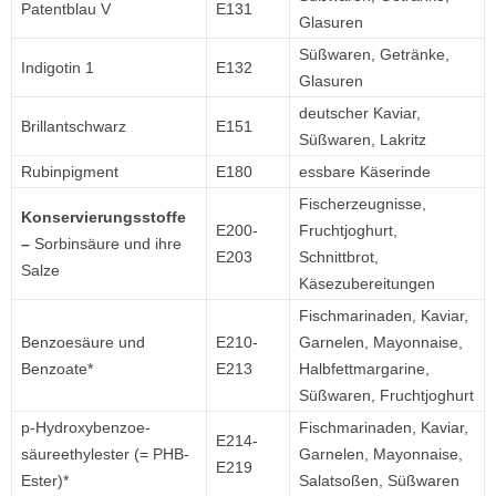
Patentblau V
E131
Glasuren
Süßwaren, Getränke,
Indigotin 1
E132
Glasuren
deutscher Kaviar,
Brillantschwarz
E151
Süßwaren, Lakritz
Rubinpigment
E180
essbare Käserinde
Fischerzeugnisse,
Konservierungsstoffe
E200-
Fruchtjoghurt,
–
Sorbinsäure und ihre
E203
Schnittbrot,
Salze
Käsezubereitungen
Fischmarinaden, Kaviar,
Benzoesäure und
E210-
Garnelen, Mayonnaise,
Benzoate*
E213
Halbfettmargarine,
Süßwaren, Fruchtjoghurt
p-Hydroxybenzoe-
Fischmarinaden, Kaviar,
E214-
säureethylester (= PHB-
Garnelen, Mayonnaise,
E219
Ester)*
Salatsoßen, Süßwaren