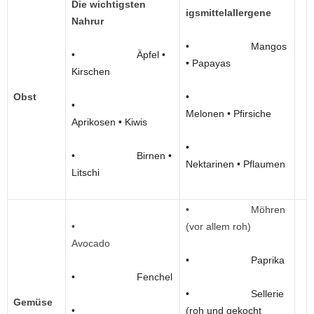
Die wichtigsten
igsmittelallergene
Nahrur
• Mangos
• Äpfel •
• Papayas
Kirschen
Obst
•
•
Melonen • Pfirsiche
Aprikosen • Kiwis
•
• Birnen •
Nektarinen • Pflaumen
Litschi
• Möhren
•
(vor allem roh)
Avocado
• Paprika
• Fenchel
• Sellerie
Gemüse
•
(roh und gekocht