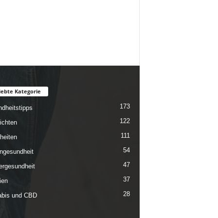
iebte Kategorie
173
dheitstipps
122
ichten
111
heiten
54
ngesundheit
47
rgesundheit
37
ien
28
bis und CBD