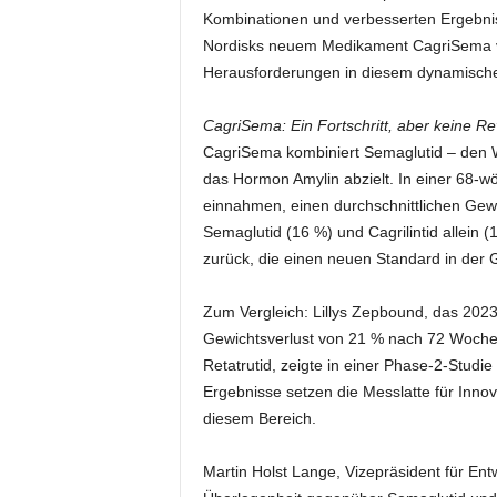
Kombinationen und verbesserten Ergebnis
Nordisks neuem Medikament CagriSema ver
Herausforderungen in diesem dynamische
CagriSema: Ein Fortschritt, aber keine Re
CagriSema kombiniert Semaglutid – den Wi
das Hormon Amylin abzielt. In einer 68-w
einnahmen, einen durchschnittlichen Gewi
Semaglutid (16 %) und Cagrilintid allein (
zurück, die einen neuen Standard in der 
Zum Vergleich: Lillys Zepbound, das 2023
Gewichtsverlust von 21 % nach 72 Wochen.
Retatrutid, zeigte in einer Phase-2-Stud
Ergebnisse setzen die Messlatte für Inno
diesem Bereich.
Martin Holst Lange, Vizepräsident für Ent