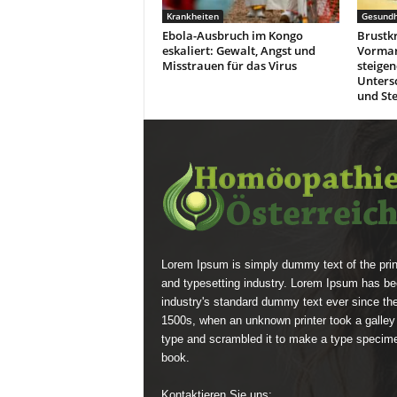
Krankheiten
Gesundh
Ebola-Ausbruch im Kongo
Brustk
eskaliert: Gewalt, Angst und
Vormars
Misstrauen für das Virus
steigen
Unters
und Ste
Lorem Ipsum is simply dummy text of the prin
and typesetting industry. Lorem Ipsum has be
industry's standard dummy text ever since th
1500s, when an unknown printer took a galley
type and scrambled it to make a type specim
book.
Kontaktieren Sie uns: