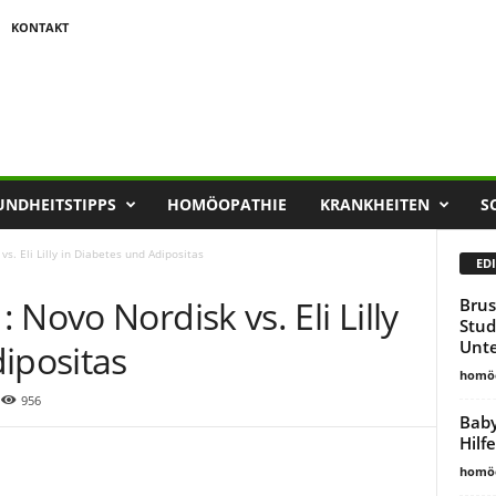
KONTAKT
UNDHEITSTIPPS
HOMÖOPATHIE
KRANKHEITEN
S
s. Eli Lilly in Diabetes und Adipositas
EDI
Novo Nordisk vs. Eli Lilly
Brus
Stud
Unte
ipositas
homöo
956
Baby
Hilf
homöo