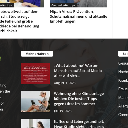
eitstipps
Gesundheitstipps
rebs weltweit auf dem
Nipah-Virus: Prävention,
ch: Studie zeigt
Schutzmaßnahmen und aktuelle
de Fälle und große
Empfehlungen
chiede bei Behandlung
rblichkeit
Mehr erfahren
Bel
Gesun
„What about me“ Warum
Menschen auf Social Media
Nachr
alles auf sich...
Krank
August 3, 2026
ting
Fraue
en the
Wohnung ohne Klimaanlage
e
Männe
kühlen: Die besten Tipps
gegen Hitze im Sommer
 of
Allerg
en
Juli 19, 2026
Canna
Kaffee und Lebergesundheit:
Neue Studie sieht geringeres