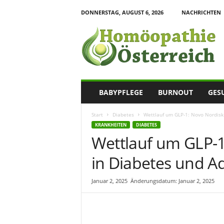
DONNERSTAG, AUGUST 6, 2026
NACHRICHTEN
H
o
m
o
e
o
p
BABYPFLEGE
BURNOUT
GES
a
t
Start
Diabetes
Wettlauf um GLP-1: Novo Nordisk v
h
KRANKHEITEN
DIABETES
i
Wettlauf um GLP-1: 
e
I
in Diabetes und Ad
n
f
o
Januar 2, 2025
Änderungsdatum: Januar 2, 2025
r
m
a
t