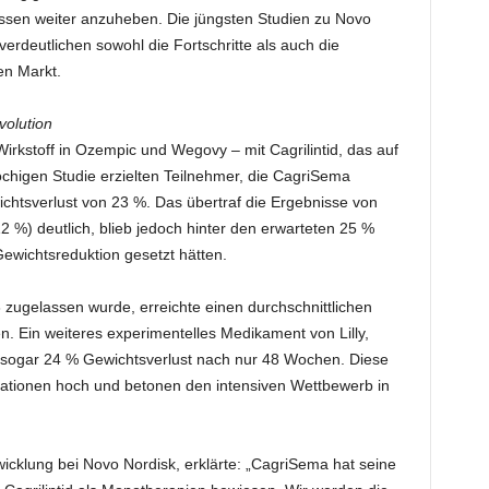
sen weiter anzuheben. Die jüngsten Studien zu Novo
deutlichen sowohl die Fortschritte als auch die
n Markt.
volution
rkstoff in Ozempic und Wegovy – mit Cagrilintid, das auf
öchigen Studie erzielten Teilnehmer, die CagriSema
chtsverlust von 23 %. Das übertraf die Ergebnisse von
12 %) deutlich, blieb jedoch hinter den erwarteten 25 %
Gewichtsreduktion gesetzt hätten.
 zugelassen wurde, erreichte einen durchschnittlichen
 Ein weiteres experimentelles Medikament von Lilly,
ie sogar 24 % Gewichtsverlust nach nur 48 Wochen. Diese
vationen hoch und betonen den intensiven Wettbewerb in
wicklung bei Novo Nordisk, erklärte: „CagriSema hat seine