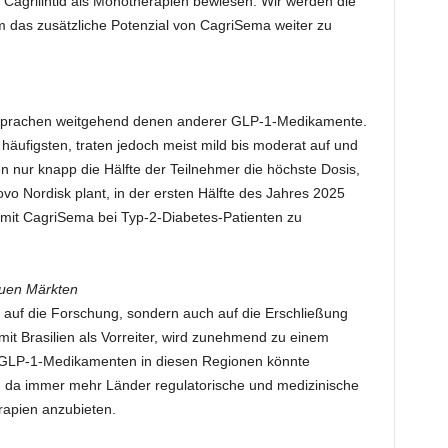
Cagrilintid als Monotherapien bewiesen. Wir werden die
m das zusätzliche Potenzial von CagriSema weiter zu
sprachen weitgehend denen anderer GLP-1-Medikamente.
häufigsten, traten jedoch meist mild bis moderat auf und
en nur knapp die Hälfte der Teilnehmer die höchste Dosis,
ovo Nordisk plant, in der ersten Hälfte des Jahres 2025
 mit CagriSema bei Typ-2-Diabetes-Patienten zu
euen Märkten
 auf die Forschung, sondern auch auf die Erschließung
it Brasilien als Vorreiter, wird zunehmend zu einem
n GLP-1-Medikamenten in diesen Regionen könnte
n, da immer mehr Länder regulatorische und medizinische
rapien anzubieten.