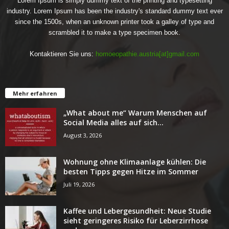
Lorem Ipsum is simply dummy text of the printing and typesetting
industry. Lorem Ipsum has been the industry's standard dummy text ever
since the 1500s, when an unknown printer took a galley of type and
scrambled it to make a type specimen book.
Kontaktieren Sie uns:
homoeopathie.austria[at]gmail.com
Mehr erfahren
„What about me“ Warum Menschen auf
Social Media alles auf sich...
August 3, 2026
Wohnung ohne Klimaanlage kühlen: Die
besten Tipps gegen Hitze im Sommer
Juli 19, 2026
Kaffee und Lebergesundheit: Neue Studie
sieht geringeres Risiko für Leberzirrhose