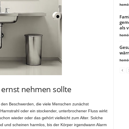
homöo
Fam
geme
als 
homöo
Gesu
wärm
homöo
 ernst nehmen sollte
 den Beschwerden, die viele Menschen zunächst
arnstrahl oder ein stockender, unterbrochener Fluss wirkt
schon wieder oder das gehört vielleicht zum Alter. Solche
nd und scheinen harmlos, bis der Körper irgendwann Alarm