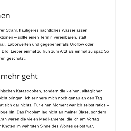
nen
 Strahl, häufigeres nächtliches Wasserlassen,
ionen – sollte einen Termin vereinbaren, statt
hall, Laborwerten und gegebenenfalls Uroflow oder
es Bild. Lieber einmal zu früh zum Arzt als einmal zu spät: So
eren geschützt.
s mehr geht
nischen Katastrophen, sondern die kleinen, alltäglichen
icht bringen. Ich erinnere mich noch genau an den Tag
tat sich gar nichts. Für einen Moment war ich selbst ratlos –
rologe bin. Das Problem lag nicht an meiner Blase, sondern
ran waren die vielen Medikamente, die ich am Vortag
Knoten im wahrsten Sinne des Wortes gelöst war,