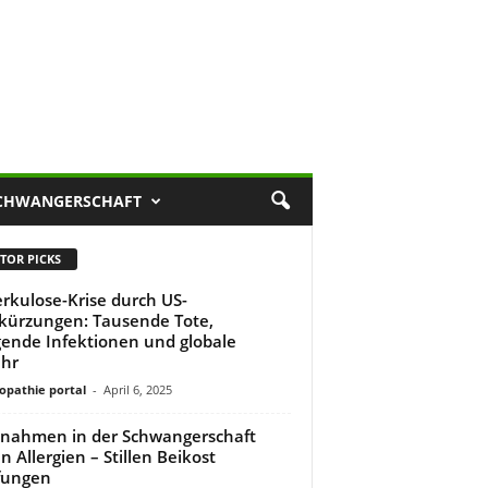
CHWANGERSCHAFT
TOR PICKS
rkulose-Krise durch US-
skürzungen: Tausende Tote,
gende Infektionen und globale
hr
pathie portal
-
April 6, 2025
ahmen in der Schwangerschaft
n Allergien – Stillen Beikost
fungen