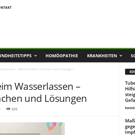
ONTAKT
UNDHEITSTIPPS
HOMÖOPATHIE
KRANKHEITEN
S
sserlassen – Warnzeichen, Ursachen und Lösungen
EDI
eim Wasserlassen –
Tube
Hilf
stei
achen und Lösungen
Gefa
homöo
5
633
Maßn
gege
Imp