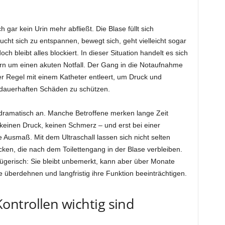
 gar kein Urin mehr abfließt. Die Blase füllt sich
cht sich zu entspannen, bewegt sich, geht vielleicht sogar
 bleibt alles blockiert. In dieser Situation handelt es sich
rn um einen akuten Notfall. Der Gang in die Notaufnahme
der Regel mit einem Katheter entleert, um Druck und
 dauerhaften Schäden zu schützen.
 dramatisch an. Manche Betroffene merken lange Zeit
 keinen Druck, keinen Schmerz – und erst bei einer
 Ausmaß. Mit dem Ultraschall lassen sich nicht selten
cken, die nach dem Toilettengang in der Blase verbleiben.
trügerisch: Sie bleibt unbemerkt, kann aber über Monate
e überdehnen und langfristig ihre Funktion beeinträchtigen.
ntrollen wichtig sind