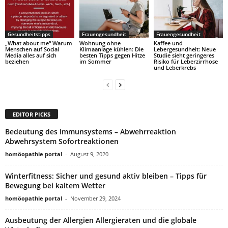
Gesundheitstipps
Frauengesundheit
Frauengesundheit
„What about me“ Warum
Wohnung ohne
Kaffee und
Menschen auf Social
Klimaanlage kühlen: Die
Lebergesundheit: Neue
Media alles auf sich
besten Tipps gegen Hitze
Studie sieht geringeres
beziehen
im Sommer
Risiko für Leberzirrhose
und Leberkrebs
EDITOR PICKS
Bedeutung des Immunsystems – Abwehrreaktion
Abwehrsystem Sofortreaktionen
homöopathie portal
-
August 9, 2020
Winterfitness: Sicher und gesund aktiv bleiben – Tipps für
Bewegung bei kaltem Wetter
homöopathie portal
-
November 29, 2024
Ausbeutung der Allergien Allergieraten und die globale