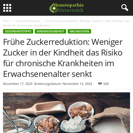
Start
Gesundheitstipps
Frühe Zuckerreduktion: Weniger Zucker in der Kindheit das
Risiko für chronische Krankheiten...
GESUNDHEITSTIPPS
KINDERGESUNDHEIT
NACHRICHTEN
Frühe Zuckerreduktion: Weniger
Zucker in der Kindheit das Risiko
für chronische Krankheiten im
Erwachsenenalter senkt
November 17, 2024
Änderungsdatum: November 14, 2024
928