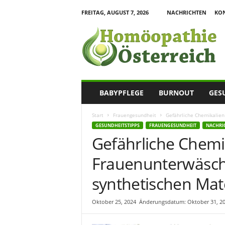
FREITAG, AUGUST 7, 2026
NACHRICHTEN
KO
H
o
m
o
e
o
p
BABYPFLEGE
BURNOUT
GES
a
t
Start
Frauengesundheit
Gefährliche Chemikalien
h
GESUNDHEITSTIPPS
FRAUENGESUNDHEIT
NACHRI
i
Gefährliche Chemi
e
I
Frauenunterwäsche
n
f
synthetischen Mate
o
r
Oktober 25, 2024
Änderungsdatum: Oktober 31, 2
m
a
t