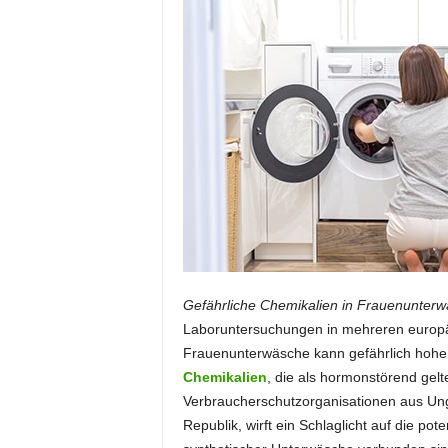
i
o
n
Gefährliche Chemikalien in Frauenunterw
Laboruntersuchungen in mehreren europä
Frauenunterwäsche kann gefährlich hohe
Chemikalien
, die als hormonstörend gel
Verbraucherschutzorganisationen aus Ung
Republik, wirft ein Schlaglicht auf die po