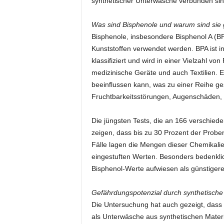
synthetischer Unterwäsche verbunden sin
Was sind Bisphenole und warum sind sie 
Bisphenole, insbesondere Bisphenol A (BP
Kunststoffen verwendet werden. BPA ist i
klassifiziert und wird in einer Vielzahl v
medizinische Geräte und auch Textilien. 
beeinflussen kann, was zu einer Reihe ge
Fruchtbarkeitsstörungen, Augenschäden, 
Die jüngsten Tests, die an 166 verschie
zeigen, dass bis zu 30 Prozent der Probe
Fälle lagen die Mengen dieser Chemikali
eingestuften Werten. Besonders bedenklic
Bisphenol-Werte aufwiesen als günstigere 
Gefährdungspotenzial durch synthetische 
Die Untersuchung hat auch gezeigt, dass
als Unterwäsche aus synthetischen Material