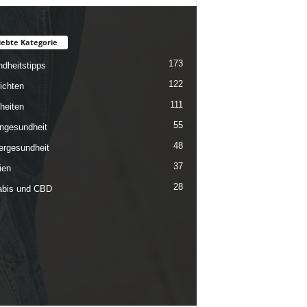
iebte Kategorie
173
dheitstipps
122
ichten
111
heiten
55
ngesundheit
48
rgesundheit
37
ien
28
bis und CBD