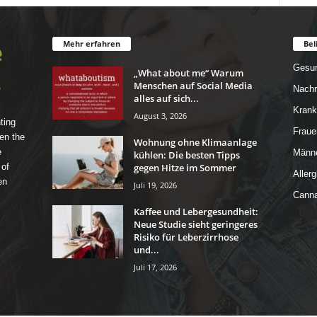
Mehr erfahren
Bel
Gesun
„What about me“ Warum
Menschen auf Social Media
Nachr
alles auf sich...
Krank
August 3, 2026
ting
Fraue
en the
Wohnung ohne Klimaanlage
e
Männe
kühlen: Die besten Tipps
gegen Hitze im Sommer
 of
Allerg
en
Juli 19, 2026
Canna
Kaffee und Lebergesundheit:
Neue Studie sieht geringeres
Risiko für Leberzirrhose
und...
Juli 17, 2026