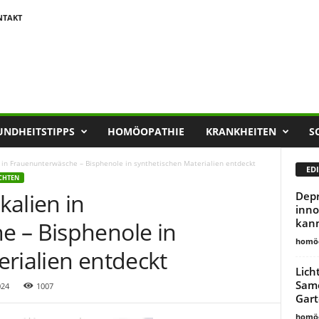
NTAKT
UNDHEITSTIPPS
HOMÖOPATHIE
KRANKHEITEN
S
 in Frauenunterwäsche – Bisphenole in synthetischen Materialien entdeckt
EDI
CHTEN
kalien in
Depr
inno
kan
 – Bisphenole in
homöo
rialien entdeckt
Lich
Same
024
1007
Gart
homöo