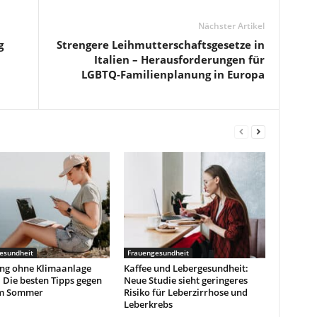
Nächster Artikel
g
Strengere Leihmutterschaftsgesetze in
Italien – Herausforderungen für
LGBTQ-Familienplanung in Europa
esundheit
Frauengesundheit
g ohne Klimaanlage
Kaffee und Lebergesundheit:
 Die besten Tipps gegen
Neue Studie sieht geringeres
im Sommer
Risiko für Leberzirrhose und
Leberkrebs