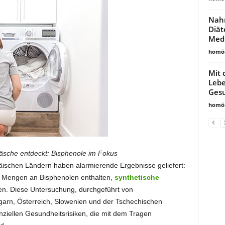
Nahr
Diät
Med
homöo
Mit 
Lebe
Gesu
homöo
äsche entdeckt: Bisphenole im Fokus
ischen Ländern haben alarmierende Ergebnisse geliefert:
 Mengen an Bisphenolen enthalten,
synthetische
ten. Diese Untersuchung, durchgeführt von
arn, Österreich, Slowenien und der Tschechischen
tenziellen Gesundheitsrisiken, die mit dem Tragen