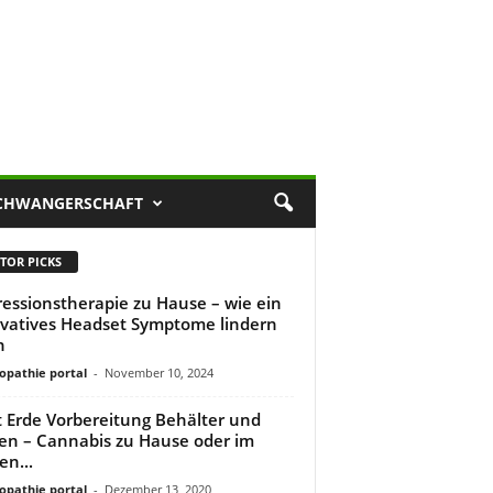
CHWANGERSCHAFT
TOR PICKS
essionstherapie zu Hause – wie ein
vatives Headset Symptome lindern
n
pathie portal
-
November 10, 2024
t Erde Vorbereitung Behälter und
n – Cannabis zu Hause oder im
en...
pathie portal
-
Dezember 13, 2020