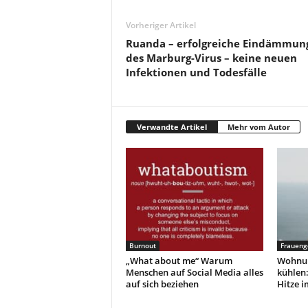
Vorheriger Artikel
Ruanda – erfolgreiche Eindämmun
des Marburg-Virus – keine neuen
Infektionen und Todesfälle
Verwandte Artikel
Mehr vom Autor
Burnout
Fraueng
„What about me“ Warum
Wohnun
Menschen auf Social Media alles
kühlen:
auf sich beziehen
Hitze 