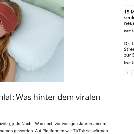
15 M
senk
neue
homöo
Dr. 
Stre
zur 
homöo
laf: Was hinter dem viralen
iwillig, jede Nacht. Was noch vor wenigen Jahren absurd
hänomen geworden. Auf Plattformen wie TikTok schwärmen