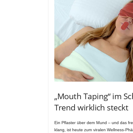
i
o
n
„Mouth Taping“ im Sch
Trend wirklich steckt
Ein Pflaster über dem Mund – und das fre
klang, ist heute zum viralen Wellness-P