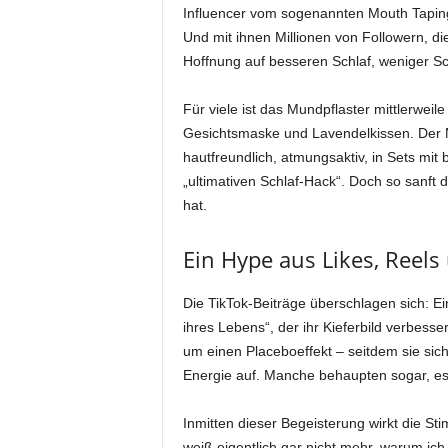
Influencer vom sogenannten Mouth Tapi
Und mit ihnen Millionen von Followern, die
Hoffnung auf besseren Schlaf, weniger S
Für viele ist das Mundpflaster mittlerweil
Gesichtsmaske und Lavendelkissen. Der Ma
hautfreundlich, atmungsaktiv, in Sets mi
„ultimativen Schlaf-Hack“. Doch so sanft da
hat.
Ein Hype aus Likes, Reels
Die TikTok-Beiträge überschlagen sich: 
ihres Lebens“, der ihr Kieferbild verbess
um einen Placeboeffekt – seitdem sie sic
Energie auf. Manche behaupten sogar, es
Inmitten dieser Begeisterung wirkt die Sti
weiß eigentlich gar nicht mehr, warum ic