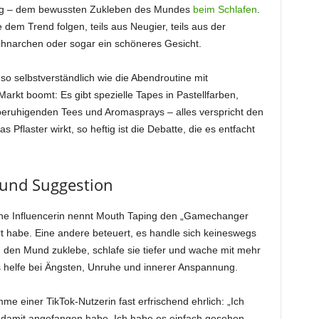
ng – dem bewussten Zukleben des Mundes
beim Schlafen
.
 dem Trend folgen, teils aus Neugier, teils aus der
chnarchen oder sogar ein schöneres Gesicht.
e so selbstverständlich wie die Abendroutine mit
rkt boomt: Es gibt spezielle Tapes in Pastellfarben,
t beruhigenden Tees und Aromasprays – alles verspricht den
s Pflaster wirkt, so heftig ist die Debatte, die es entfacht
 und Suggestion
Eine Influencerin nennt Mouth Taping den „Gamechanger
ert habe. Eine andere beteuert, es handle sich keineswegs
h den Mund zuklebe, schlafe sie tiefer und wache mit mehr
 helfe bei Ängsten, Unruhe und innerer Anspannung.
mme einer TikTok-Nutzerin fast erfrischend ehrlich: „Ich
h damit angefangen habe. Ich habe es einfach gesehen –