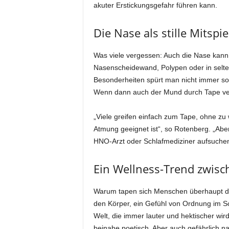
akuter Erstickungsgefahr führen kann.
Die Nase als stille Mitspi
Was viele vergessen: Auch die Nase kann 
Nasenscheidewand, Polypen oder in selt
Besonderheiten spürt man nicht immer so
Wenn dann auch der Mund durch Tape versc
„Viele greifen einfach zum Tape, ohne zu
Atmung geeignet ist“, so Rotenberg. „Aber
HNO-Arzt oder Schlafmediziner aufsuchen
Ein Wellness-Trend zwisch
Warum tapen sich Menschen überhaupt den 
den Körper, ein Gefühl von Ordnung im Sch
Welt, die immer lauter und hektischer wir
beinahe poetisch. Aber auch gefährlich na