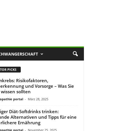
CHWANGERSCHAFT
TOR PICKS
krebs: Risikofaktoren,
erkennung und Vorsorge – Was Sie
t wissen sollten
pathie portal
-
März 28, 2025
ger Diät-Softdrinks trinken:
nde Alternativen und Tipps für eine
rlichere Ernährung
pathie portal
-
November 25, 2025