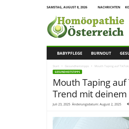
SAMSTAG, AUGUST 8, 2026
NACHRICHTEN
K
H
o
m
o
e
o
p
BABYPFLEGE
BURNOUT
GES
a
t
Start
Gesundheitstipps
Mouth Taping auf TikTok
h
GESUNDHEITSTIPPS
i
Mouth Taping auf T
e
I
Trend mit deinem
n
f
o
Juli 23, 2025
Änderungsdatum: August 2, 2025
r
m
a
t