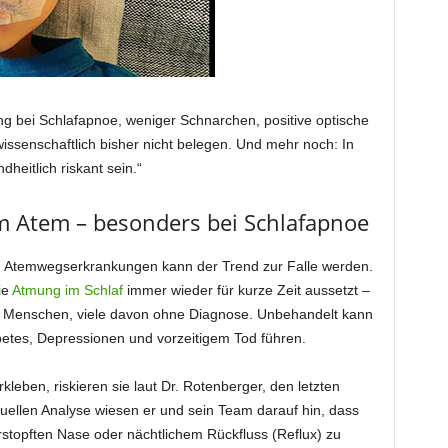
g bei Schlafapnoe, weniger Schnarchen, positive optische
issenschaftlich bisher nicht belegen. Und mehr noch: In
eitlich riskant sein.“
em Atem – besonders bei Schlafapnoe
 Atemwegserkrankungen kann der Trend zur Falle werden.
ie
Atmung im Schlaf
immer wieder für kurze Zeit aussetzt –
onen Menschen, viele davon ohne Diagnose. Unbehandelt kann
abetes, Depressionen und vorzeitigem Tod führen.
leben, riskieren sie laut Dr. Rotenberger, den letzten
tuellen Analyse wiesen er und sein Team darauf hin, dass
rstopften Nase oder nächtlichem Rückfluss (Reflux) zu