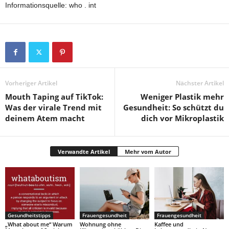
Informationsquelle: who . int
Vorheriger Artikel
Nächster Artikel
Mouth Taping auf TikTok:
Weniger Plastik mehr
Was der virale Trend mit
Gesundheit: So schützt du
deinem Atem macht
dich vor Mikroplastik
Verwandte Artikel
Mehr vom Autor
Gesundheitstipps
Frauengesundheit
Frauengesundheit
„What about me“ Warum
Wohnung ohne
Kaffee und