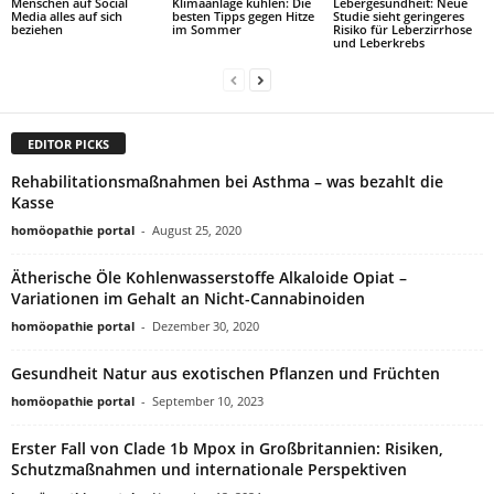
Menschen auf Social
Klimaanlage kühlen: Die
Lebergesundheit: Neue
Media alles auf sich
besten Tipps gegen Hitze
Studie sieht geringeres
beziehen
im Sommer
Risiko für Leberzirrhose
und Leberkrebs
EDITOR PICKS
Rehabilitationsmaßnahmen bei Asthma – was bezahlt die
Kasse
homöopathie portal
-
August 25, 2020
Ätherische Öle Kohlenwasserstoffe Alkaloide Opiat –
Variationen im Gehalt an Nicht-Cannabinoiden
homöopathie portal
-
Dezember 30, 2020
Gesundheit Natur aus exotischen Pflanzen und Früchten
homöopathie portal
-
September 10, 2023
Erster Fall von Clade 1b Mpox in Großbritannien: Risiken,
Schutzmaßnahmen und internationale Perspektiven