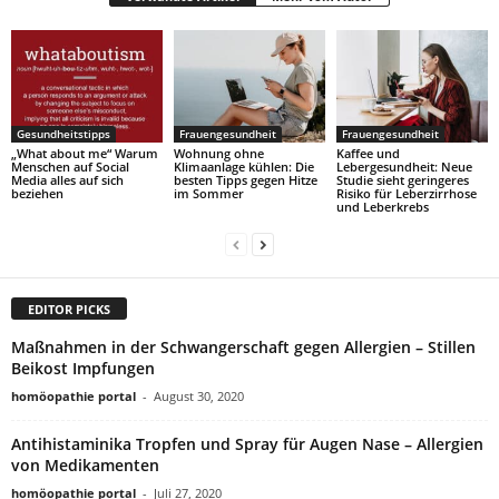
Gesundheitstipps
Frauengesundheit
Frauengesundheit
„What about me“ Warum
Wohnung ohne
Kaffee und
Menschen auf Social
Klimaanlage kühlen: Die
Lebergesundheit: Neue
Media alles auf sich
besten Tipps gegen Hitze
Studie sieht geringeres
beziehen
im Sommer
Risiko für Leberzirrhose
und Leberkrebs
EDITOR PICKS
Maßnahmen in der Schwangerschaft gegen Allergien – Stillen
Beikost Impfungen
homöopathie portal
-
August 30, 2020
Antihistaminika Tropfen und Spray für Augen Nase – Allergien
von Medikamenten
homöopathie portal
-
Juli 27, 2020