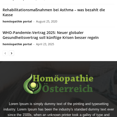
Rehabilitationsmaßnahmen bei Asthma – was bezahlt die
Kasse
homöopathie portal
-
August 25, 2020
WHO-Pandemie-Vertrag 2025: Neuer globaler
Gesundheitsvertrag soll künftige Krisen besser regeln
homöopathie portal
-
April 23, 2025
Lorem Ipsum is simply dummy text of the printing and typesetting
industry. Lorem Ipsum has been the industry's standard dummy text ever
since the 1500s, when an unknown printer took a galley of type and