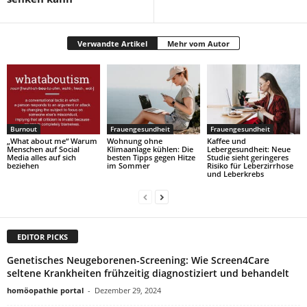
Verwandte Artikel
Mehr vom Autor
Burnout
Frauengesundheit
Frauengesundheit
„What about me“ Warum
Wohnung ohne
Kaffee und
Menschen auf Social
Klimaanlage kühlen: Die
Lebergesundheit: Neue
Media alles auf sich
besten Tipps gegen Hitze
Studie sieht geringeres
beziehen
im Sommer
Risiko für Leberzirrhose
und Leberkrebs
EDITOR PICKS
Genetisches Neugeborenen-Screening: Wie Screen4Care
seltene Krankheiten frühzeitig diagnostiziert und behandelt
homöopathie portal
-
Dezember 29, 2024