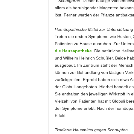
–
Schafgarbe
: Dieser häufige Wiesenbewoh
allem als beruhigender Magentee bekann
löst. Ferner werden der Pflanze antibakte
Homöopathische Mittel zur Unterstützung
Treten die ersten Symptome wie Husten, 
Patienten zu Hause ausruhen. Zur Unterst
die Hausapotheke
. Die natürliche Heil
und Wilhelm Heinrich Schüßler. Beide ha
ausgebaut. Im Zentrum steht der Mensch 
können zur Behandlung von lästigen Verk
zurückgreifen. Erprobt haben sich etwa Ac
der Globuli angeboten. Hierbei handelt es
Sie enthalten den jeweiligen Wirkstoff in 
Vielzahl von Patienten hat mit Globuli be
der Symptome erlebt. Nach der homöopath
Effekt.
Tradierte Hausmittel gegen Schnupfen