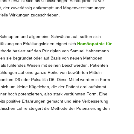
ner erweist sich als Glücksbringer. Schafgarbe ist vor
t, der zuverlässig entkrampft und Magenverstimmungen
rielle Wirkungen zugeschrieben.
Schnupfen und allgemeine Schwäche auf, sollten sich
ützung von Erkältungsleiden eignet sich
Homöopathie für
methode basiert auf den Prinzipien von Samuel Hahnemann
ben sie begründet oder auf Basis von neuen Methoden
als fühlendes Wesen mit seinen Beschwerden. Patienten
ühlungen auf eine ganze Reihe von bewährten Mitteln
onitum D6 oder Pulsatilla D6. Diese Mittel werden in Form
 sich um kleine Kügelchen, die der Patient oral aufnimmt.
einer hoch potenzierten, also stark verdünnten Form. Eine
reits positive Erfahrungen gemacht und eine Verbesserung
ischen Lehre steigert die Methode der Potenzierung den