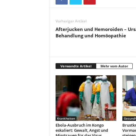
Vorheriger Artikel
Afterjucken und Hemoroiden – Ur
Behandlung und Homöopathie
Verwandte Artikel
Mehr vom Autor
Krankheiten
Gesundh
Ebola-Ausbruch im Kongo
Brustk
eskaliert: Gewalt, Angst und
Vormars
Misstrauen für das Virus
steigen