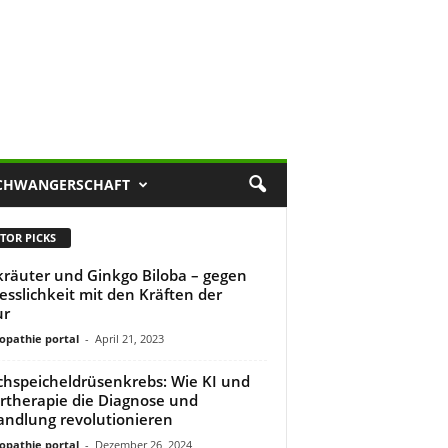
CHWANGERSCHAFT
TOR PICKS
kräuter und Ginkgo Biloba – gegen
esslichkeit mit den Kräften der
ur
pathie portal
-
April 21, 2023
hspeicheldrüsenkrebs: Wie KI und
rtherapie die Diagnose und
ndlung revolutionieren
pathie portal
-
Dezember 26, 2024