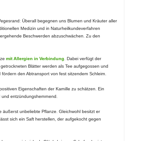
egesrand: Überall begegnen uns Blumen und Kräuter aller
ditionellen Medizin und in Naturheilkundeverfahren
einhergehende Beschwerden abzuschwächen. Zu den
nze
mit Allergien in Verbindung
. Dabei verfügt der
ie getrockneten Blätter werden als Tee aufgegossen und
d fördern den Abtransport von fest sitzendem Schleim.
positiven Eigenschaften der Kamille zu schätzen. Ein
iell und entzündungshemmend.
e äußerst unbeliebte Pflanze. Gleichwohl besitzt er
ässt sich ein Saft herstellen, der aufgekocht gegen