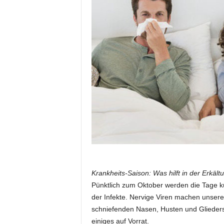
i
o
n
Krankheits-Saison: Was hilft in der Erkä
Pünktlich zum Oktober werden die Tage kür
der Infekte. Nervige Viren machen unser
schniefenden Nasen, Husten und Glieder
einiges auf Vorrat.