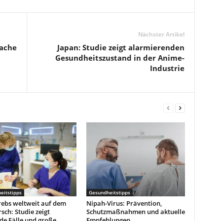
Nächster Artikel
sache
Japan: Studie zeigt alarmierenden
Gesundheitszustand in der Anime-
Industrie
eitstipps
Gesundheitstipps
rebs weltweit auf dem
Nipah-Virus: Prävention,
ch: Studie zeigt
Schutzmaßnahmen und aktuelle
de Fälle und große
Empfehlungen