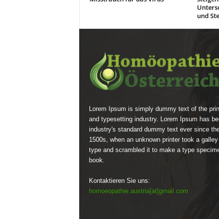
Unters
und Ste
Lorem Ipsum is simply dummy text of the prin
and typesetting industry. Lorem Ipsum has be
industry's standard dummy text ever since th
1500s, when an unknown printer took a galley
type and scrambled it to make a type specim
book.
Kontaktieren Sie uns:
homoeopathie.austria[at]gmail.com