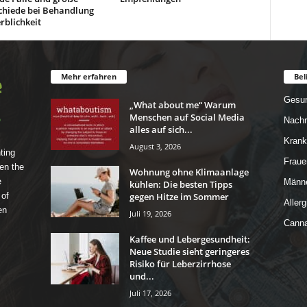
chiede bei Behandlung
rblichkeit
Mehr erfahren
Bel
Gesun
„What about me“ Warum
Menschen auf Social Media
Nachr
alles auf sich...
Krank
August 3, 2026
ting
Fraue
en the
Wohnung ohne Klimaanlage
e
Männe
kühlen: Die besten Tipps
gegen Hitze im Sommer
 of
Allerg
en
Juli 19, 2026
Canna
Kaffee und Lebergesundheit:
Neue Studie sieht geringeres
Risiko für Leberzirrhose
und...
Juli 17, 2026