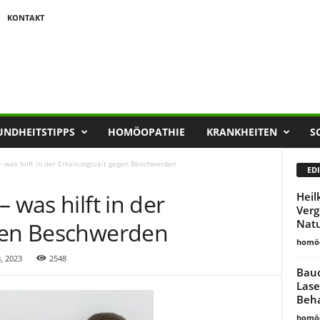
KONTAKT
UNDHEITSTIPPS
HOMÖOPATHIE
KRANKHEITEN
S
– was hilft in der Erkältungszeit gegen Beschwerden
EDI
 was hilft in der
Heil
Verg
Nat
egen Beschwerden
homöo
, 2023
2548
Bauc
Lase
Beha
homöo