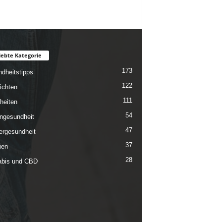
iebte Kategorie
173
dheitstipps
122
ichten
111
heiten
54
ngesundheit
47
rgesundheit
37
ien
28
bis und CBD