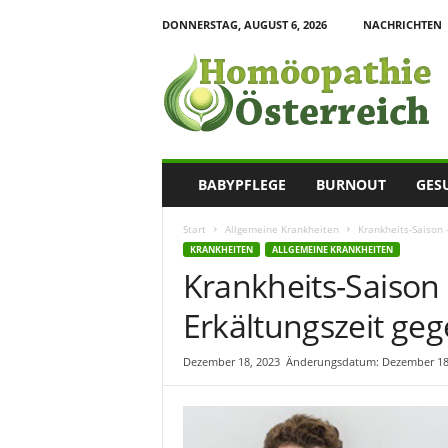
DONNERSTAG, AUGUST 6, 2026
NACHRICHTEN
H
o
m
o
e
o
p
BABYPFLEGE
BURNOUT
GES
a
t
Start
Allgemeine Krankheiten
Krankheits-Saison 
h
KRANKHEITEN
ALLGEMEINE KRANKHEITEN
i
Krankheits-Saison –
e
I
Erkältungszeit g
n
f
o
Dezember 18, 2023
Änderungsdatum: Dezember 18
r
m
a
t