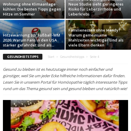
Wohnung ohne Klimaanlage
Neue Studie sieht geringeres
kühlen: Die besten Tipps gegen
Risiko für Leberzirrhose und
Hitze im Sommer
Leberkrebs
Familienessen ohne Handy?
Hitzewarnung zur Fußball-WM
Warum gemeinsame
2026: Warum Fans in den USA
Mahlzeiten wichtiger sind als
stärker gefährdet sind als...
viele Eltern denken
GESUNDHEITSTIPPS
Start
Gesundheitstipps
Seite 4
Gesund zu bleiben ist es heutzutage immer noch einfacher und
günstiger, weil Sie um jeder Ecke hilfreiche Informationen dafür finden.
Lesen Sie in unserem Portal für Homöopathie täglich interessante Tipps
rund um das Thema gesund sein und gesund bleiben und natürlich wie!